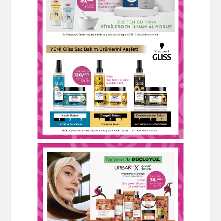
×
İndirimleri kaçırmayın!
Android uygulamamız ile en
güncel indirimlerden ilk sizin
haberiniz olsun.