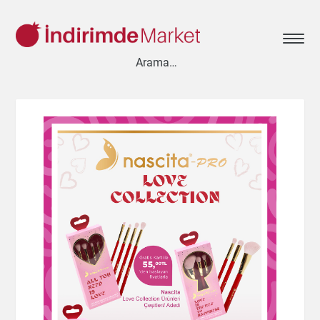
Aksesuar
Ayakkabı
Baharat
Bahçe
Bakliyat
Bebek
Beyaz Eşya
Çay & Kahve & Şeker
Cep Telefonu
Çikolata & Bisküvi & Kuruyemiş
Dondurma
Dondurulmuş Ürünler
Elektronik
Et & Balık
Ev & Dekorasyon
Evcil Hayvan
Gezi & Seyahat
Giyim
Hazır Soslar
Hazır Yemekler
Hobi
İçecekler
Kırtasiye
Kişisel Bakım
Kitap & Dergi
Konserve
Küçük Ev Aletleri
Meyve & Sebze
Mutfak Ürünleri
Otomobil
Oyuncak
Sağlık
Süt Ürünleri & Kahvaltılık
Temizlik
Un & Şeker & Yağ
Yapı & Teknik