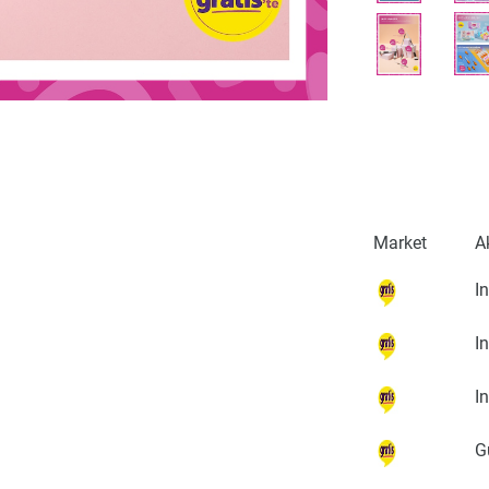
Market
A
I
I
I
G