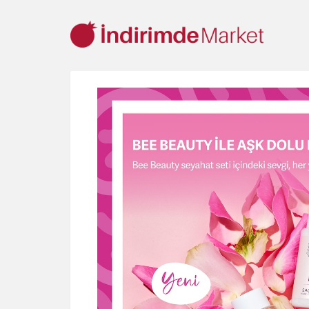
Aksesuar
Ayakkabı
Baharat
Bahçe
Bakliyat
Be
Cep Telefonu
Çikolata & Bisküvi & Kuruyemiş
Dondurma
Ev & Dekorasyon
Gezi & Seyahat
Giyim
Hazır Soslar
Kişisel Bakım
Kitap & Dergi
Konserve
Küçük Ev Aletle
Oyuncak
Sağlık
Süt Ürünleri & Kahvaltılık
Temizlik