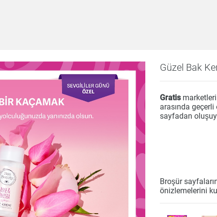
Güzel Bak Ke
bek
Beyaz Eşya
Çay & Kahve & Şeker
Bim
Dondurulmuş Ürünler
Elektronik
Et & Balık
Gratis
marketler
Hazır Yemekler
Hobi
İçecekler
Kırtasiye
arasında geçerli
sayfadan oluşuy
ri
Meyve & Sebze
Mutfak Ürünleri
Otomobil
Un & Şeker & Yağ
Yapı & Teknik
Broşür sayfaları
önizlemelerini ku