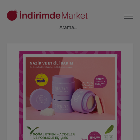
Aksesuar
Ayakkabı
Baharat
Bahçe
Bakliyat
Bebek
Beyaz Eşya
Çay & Kahve & Şeker
Cep Telefonu
Çikolata & Bisküvi & Kuruyemiş
Dondurma
Dondurulmuş Ürünler
Elektronik
Et & Balık
Ev & Dekorasyon
Evcil Hayvan
Gezi & Seyahat
Giyim
Hazır Soslar
Hazır Yemekler
Hobi
İçecekler
Kırtasiye
Kişisel Bakım
Kitap & Dergi
Konserve
Küçük Ev Aletleri
Meyve & Sebze
Mutfak Ürünleri
Otomobil
Oyuncak
Sağlık
Süt Ürünleri & Kahvaltılık
Temizlik
Un & Şeker & Yağ
Yapı & Teknik