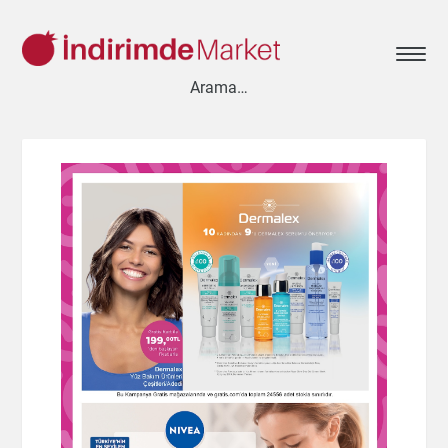
Aksesuar
Ayakkabı
Baharat
Bahçe
Bakliyat
Bebek
Beyaz Eşya
Çay & Kahve & Şeker
Cep Telefonu
Çikolata & Bisküvi & Kuruyemiş
Dondurma
Dondurulmuş Ürünler
Elektronik
Et & Balık
Ev & Dekorasyon
Evcil Hayvan
Gezi & Seyahat
Giyim
Hazır Soslar
Hazır Yemekler
Hobi
İçecekler
Kırtasiye
Kişisel Bakım
Kitap & Dergi
Konserve
Küçük Ev Aletleri
Meyve & Sebze
Mutfak Ürünleri
Otomobil
Oyuncak
Sağlık
Süt Ürünleri & Kahvaltılık
Temizlik
Un & Şeker & Yağ
Yapı & Teknik