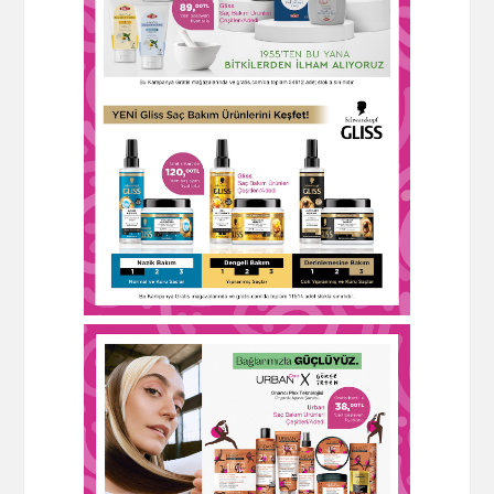
×
İndirimleri kaçırmayın!
Android uygulamamız ile en
güncel indirimlerden ilk sizin
haberiniz olsun.