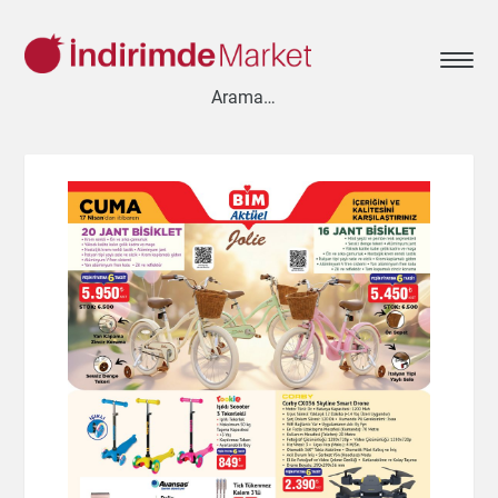
Aksesuar
Ayakkabı
Baharat
Bahçe
Bakliyat
Bebek
Beyaz Eşya
Çay & Kahve & Şeker
Cep Telefonu
Çikolata & Bisküvi & Kuruyemiş
Dondurma
Dondurulmuş Ürünler
Elektronik
Et & Balık
Ev & Dekorasyon
Evcil Hayvan
Gezi & Seyahat
Giyim
Hazır Soslar
Hazır Yemekler
Hobi
İçecekler
Kırtasiye
Kişisel Bakım
Kitap & Dergi
Konserve
Küçük Ev Aletleri
Meyve & Sebze
Mutfak Ürünleri
Otomobil
Oyuncak
Sağlık
Süt Ürünleri & Kahvaltılık
Temizlik
Un & Şeker & Yağ
Yapı & Teknik