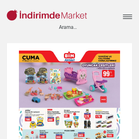
Aksesuar
Ayakkabı
Baharat
Bahçe
Bakliyat
Bebek
Beyaz Eşya
Çay & Kahve & Şeker
Cep Telefonu
Çikolata & Bisküvi & Kuruyemiş
Dondurma
Dondurulmuş Ürünler
Elektronik
Et & Balık
Ev & Dekorasyon
Evcil Hayvan
Gezi & Seyahat
Giyim
Hazır Soslar
Hazır Yemekler
Hobi
İçecekler
Kırtasiye
Kişisel Bakım
Kitap & Dergi
Konserve
Küçük Ev Aletleri
Meyve & Sebze
Mutfak Ürünleri
Otomobil
Oyuncak
Sağlık
Süt Ürünleri & Kahvaltılık
Temizlik
Un & Şeker & Yağ
Yapı & Teknik