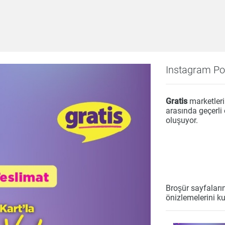
Instagram Po
bek
Beyaz Eşya
Çay & Kahve & Şeker
Bim
Dondurulmuş Ürünler
Elektronik
Et & Balık
Gratis
marketler
Hazır Soslar
Hazır Yemekler
Hobi
İçecekler
arasında geçerli
oluşuyor.
ük Ev Aletleri
Meyve & Sebze
Mutfak Ürünleri
Temizlik
Un & Şeker & Yağ
Yapı & Teknik
Broşür sayfaları
önizlemelerini ku