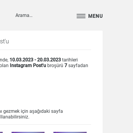
MENU
st'u
inde,
10.03.2023 - 20.03.2023
tarihleri
 olan
Instagram Post'u
broşürü
7
sayfadan
nı gezmek için aşağıdaki sayfa
llanabilirsiniz.