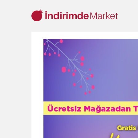
Aksesuar
Ayakkabı
Baharat
Bahçe
Bakliyat
Be
Cep Telefonu
Çikolata & Bisküvi & Kuruyemiş
Dondurma
Ev & Dekorasyon
Evcil Hayvan
Gezi & Seyahat
Giyim
Kırtasiye
Kişisel Bakım
Kitap & Dergi
Konserve
Küç
Otomobil
Oyuncak
Sağlık
Süt Ürünleri & Kahvaltılık