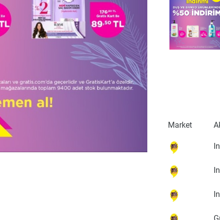
Market
A
I
I
I
G