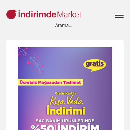
Aksesuar
Ayakkabı
Baharat
Bahçe
Bakliyat
Bebek
Beyaz Eşya
Çay & Kahve & Şeker
Cep Telefonu
Çikolata & Bisküvi & Kuruyemiş
Dondurma
Dondurulmuş Ürünler
Elektronik
Et & Balık
Ev & Dekorasyon
Evcil Hayvan
Gezi & Seyahat
Giyim
Hazır Soslar
Hazır Yemekler
Hobi
İçecekler
Kırtasiye
Kişisel Bakım
Kitap & Dergi
Konserve
Küçük Ev Aletleri
Meyve & Sebze
Mutfak Ürünleri
Otomobil
Oyuncak
Sağlık
Süt Ürünleri & Kahvaltılık
Temizlik
Un & Şeker & Yağ
Yapı & Teknik