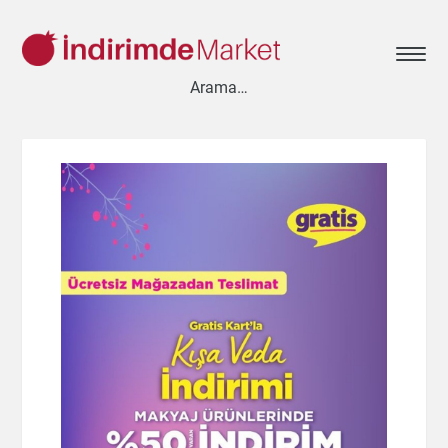
Aksesuar
Ayakkabı
Baharat
Bahçe
Bakliyat
Bebek
Beyaz Eşya
Çay & Kahve & Şeker
Cep Telefonu
Çikolata & Bisküvi & Kuruyemiş
Dondurma
Dondurulmuş Ürünler
Elektronik
Et & Balık
Ev & Dekorasyon
Evcil Hayvan
Gezi & Seyahat
Giyim
Hazır Soslar
Hazır Yemekler
Hobi
İçecekler
Kırtasiye
Kişisel Bakım
Kitap & Dergi
Konserve
Küçük Ev Aletleri
Meyve & Sebze
Mutfak Ürünleri
Otomobil
Oyuncak
Sağlık
Süt Ürünleri & Kahvaltılık
Temizlik
Un & Şeker & Yağ
Yapı & Teknik