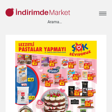
Aksesuar
Ayakkabı
Baharat
Bahçe
Bakliyat
Bebek
Beyaz Eşya
Çay & Kahve & Şeker
Cep Telefonu
Çikolata & Bisküvi & Kuruyemiş
Dondurma
Dondurulmuş Ürünler
Elektronik
Et & Balık
Ev & Dekorasyon
Evcil Hayvan
Gezi & Seyahat
Giyim
Hazır Soslar
Hazır Yemekler
Hobi
İçecekler
Kırtasiye
Kişisel Bakım
Kitap & Dergi
Konserve
Küçük Ev Aletleri
Meyve & Sebze
Mutfak Ürünleri
Otomobil
Oyuncak
Sağlık
Süt Ürünleri & Kahvaltılık
Temizlik
Un & Şeker & Yağ
Yapı & Teknik