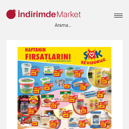
Aksesuar
Ayakkabı
Baharat
Bahçe
Bakliyat
Bebek
Beyaz Eşya
Çay & Kahve & Şeker
Cep Telefonu
Çikolata & Bisküvi & Kuruyemiş
Dondurma
Dondurulmuş Ürünler
Elektronik
Et & Balık
Ev & Dekorasyon
Evcil Hayvan
Gezi & Seyahat
Giyim
Hazır Soslar
Hazır Yemekler
Hobi
İçecekler
Kırtasiye
Kişisel Bakım
Kitap & Dergi
Konserve
Küçük Ev Aletleri
Meyve & Sebze
Mutfak Ürünleri
Otomobil
Oyuncak
Sağlık
Süt Ürünleri & Kahvaltılık
Temizlik
Un & Şeker & Yağ
Yapı & Teknik