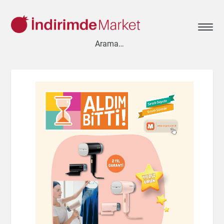
Aksesuar
Ayakkabı
Baharat
Bahçe
Bakliyat
Bebek
Beyaz Eşya
Çay & Kahve & Şeker
Cep Telefonu
Çikolata & Bisküvi & Kuruyemiş
Dondurma
Dondurulmuş Ürünler
Elektronik
Et & Balık
Ev & Dekorasyon
Gezi & Seyahat
Giyim
Hazır Soslar
Hazır Yemekler
Hobi
İçecekler
Kırtasiye
Kişisel Bakım
Kitap & Dergi
Konserve
Küçük Ev Aletleri
Meyve & Sebze
Mutfak Ürünleri
Otomobil
Oyuncak
Sağlık
Süt Ürünleri & Kahvaltılık
Temizlik
Un & Şeker & Yağ
Yapı & Teknik