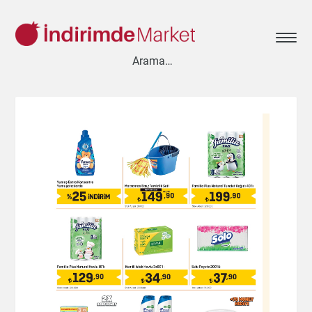
Aksesuar
Ayakkabı
Baharat
Bahçe
Bakliyat
Bebek
Beyaz Eşya
Çay & Kahve & Şeker
Cep Telefonu
Çikolata & Bisküvi & Kuruyemiş
Dondurma
Dondurulmuş Ürünler
Elektronik
Et & Balık
Ev & Dekorasyon
Gezi & Seyahat
Giyim
Hazır Soslar
Hazır Yemekler
Hobi
İçecekler
Kırtasiye
Kişisel Bakım
Kitap & Dergi
Konserve
Küçük Ev Aletleri
Meyve & Sebze
Mutfak Ürünleri
Otomobil
Oyuncak
Sağlık
Süt Ürünleri & Kahvaltılık
Temizlik
Un & Şeker & Yağ
Yapı & Teknik