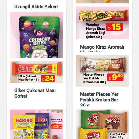
Uzungil Akide Şekeri
Çikolata & Bisküvi &
Kuruyemiş
Yulaflı Bisküvi
Eti Keyfince Rulo
Çikolata & Bisküvi &
Gofretli Çikolata 70
Kuruyemiş
Mango Kiraz Aromalı
g
Ekşi Şeker
Çikolata & Bisküvi &
Kuruyemiş
Çikolata & Bisküvi &
Kuruyemiş
Ülker Çokonat Maxi
Master Pieces Yer
Gofret
Fıstıklı Krokan Bar
30 g
Çikolata & Bisküvi &
Kuruyemiş
Atıştırmalık
Jox Crunchy Ekşi
Yumuşak Şeker
Çikolata & Bisküvi &