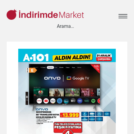
Aksesuar
Ayakkabı
Baharat
Bahçe
Bakliyat
Bebek
Beyaz Eşya
Çay & Kahve & Şeker
Cep Telefonu
Çikolata & Bisküvi & Kuruyemiş
Dondurma
Dondurulmuş Ürünler
Elektronik
Et & Balık
Ev & Dekorasyon
Evcil Hayvan
Gezi & Seyahat
Giyim
Hazır Soslar
Hazır Yemekler
Hobi
İçecekler
Kırtasiye
Kişisel Bakım
Kitap & Dergi
Konserve
Küçük Ev Aletleri
Meyve & Sebze
Mutfak Ürünleri
Otomobil
Oyuncak
Sağlık
Süt Ürünleri & Kahvaltılık
Temizlik
Un & Şeker & Yağ
Yapı & Teknik