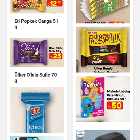
Eti Cin Portakal
Çikolata & Bisküvi &
Kuruyemiş
Jöleli Bisküvi
Eti Popkek Canga 51
Çikolata & Bisküvi &
g
Kuruyemiş
Eti Form Kepekli
Çikolata & Bisküvi &
Bisküvi 5x45 g
Kuruyemiş
Çikolata & Bisküvi &
Kuruyemiş
Ülker O'lala Sufle 70
g
Ülker Rondo Kakaolu
Çikolata & Bisküvi &
Kuruyemiş
Kremalı Bisküvi
Çikolata & Bisküvi &
Kuruyemiş
Miskets Labeby
Gizemli Kutu