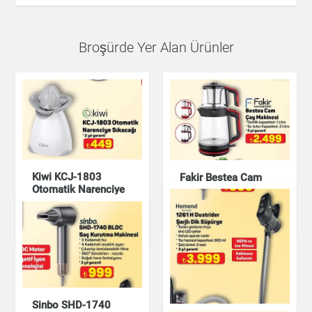
Broşürde Yer Alan Ürünler
Kiwi KCJ-1803
Fakir Bestea Cam
Otomatik Narenciye
Çay Makinesi
Sıkacağı
Çay & Kahve & Şeker
Mutfak Ürünleri
Sinbo SHD-1740