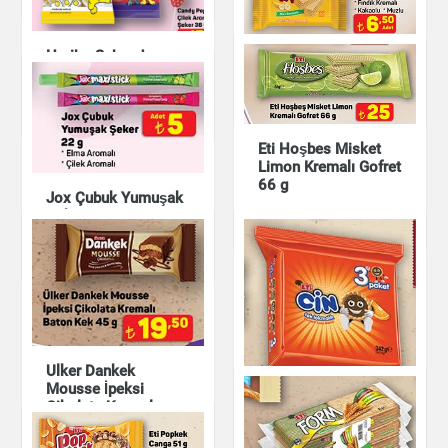
Kuruyemiş
Haribo Sahanda
Xroll Çok Kat Gofret
Yumurta
Çikolata & Bisküvi &
Kuruyemiş
Çikolata & Bisküvi &
Kuruyemiş
Eti Hoşbes Misket
Limon Kremalı Gofret
66 g
Jox Çubuk Yumuşak
Şeker
Çikolata & Bisküvi &
Kuruyemiş
Çikolata & Bisküvi &
Kuruyemiş
Ulker Dankek
Mousse İpeksi
Çikolata Kremalı
Baton Kek