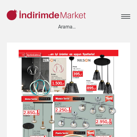
Aksesuar
Ayakkabı
Baharat
Bahçe
Bakliyat
Bebek
Beyaz Eşya
Çay & Kahve & Şeker
Cep Telefonu
Çikolata & Bisküvi & Kuruyemiş
Dondurma
Dondurulmuş Ürünler
Elektronik
Et & Balık
Ev & Dekorasyon
Evcil Hayvan
Gezi & Seyahat
Giyim
Hazır Soslar
Hazır Yemekler
Hobi
İçecekler
Kırtasiye
Kişisel Bakım
Kitap & Dergi
Konserve
Küçük Ev Aletleri
Meyve & Sebze
Mutfak Ürünleri
Otomobil
Oyuncak
Sağlık
Süt Ürünleri & Kahvaltılık
Temizlik
Un & Şeker & Yağ
Yapı & Teknik