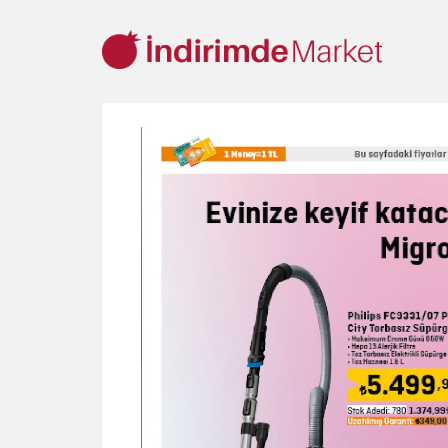
Aksesuar
Ayakkabı
Baharat
Bahçe
Bakliyat
Be
Cep Telefonu
Çikolata & Bisküvi & Kuruyemiş
Dondurma
Ev & Dekorasyon
Gezi & Seyahat
Giyim
Hazır Soslar
Kişisel Bakım
Kitap & Dergi
Konserve
Küçük Ev Aletle
Oyuncak
Sağlık
Süt Ürünleri & Kahvaltılık
Temizlik