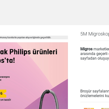
5M Migroskop
bek
Beyaz Eşya
Çay & Kahve & Şeker
Bim
Dondurulmuş Ürünler
Elektronik
Et & Balık
Migros
marketle
Hazır Yemekler
Hobi
İçecekler
Kırtasiye
arasında geçerli
sayfadan oluşuy
ri
Meyve & Sebze
Mutfak Ürünleri
Otomobil
Un & Şeker & Yağ
Yapı & Teknik
Broşür sayfaları
önizlemelerini ku