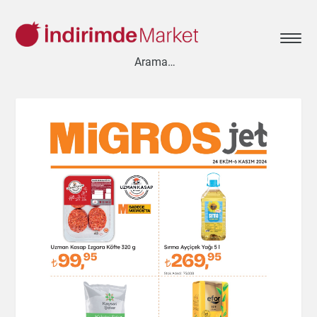
Aksesuar
Ayakkabı
Baharat
Bahçe
Bakliyat
Bebek
Beyaz Eşya
Çay & Kahve & Şeker
Cep Telefonu
Çikolata & Bisküvi & Kuruyemiş
Dondurma
Dondurulmuş Ürünler
Elektronik
Et & Balık
Ev & Dekorasyon
Gezi & Seyahat
Giyim
Hazır Soslar
Hazır Yemekler
Hobi
İçecekler
Kırtasiye
Kişisel Bakım
Kitap & Dergi
Konserve
Küçük Ev Aletleri
Meyve & Sebze
Mutfak Ürünleri
Otomobil
Oyuncak
Sağlık
Süt Ürünleri & Kahvaltılık
Temizlik
Un & Şeker & Yağ
Yapı & Teknik