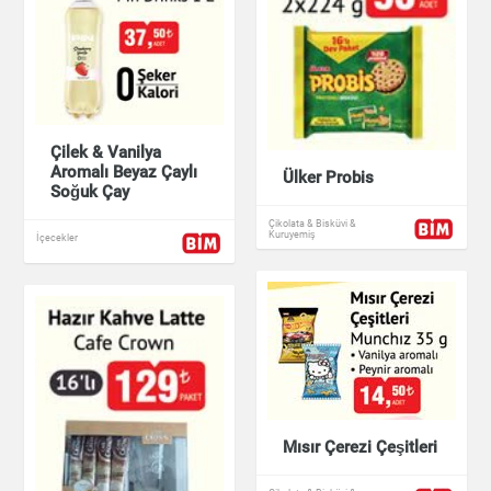
Çilek & Vanilya
Aromalı Beyaz Çaylı
Ülker Probis
Soğuk Çay
Çikolata & Bisküvi &
Kuruyemiş
İçecekler
Mısır Çerezi Çeşitleri