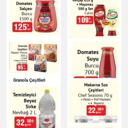
Üzüm Pekmezi
Tahin Gesaş
Çay & Kahve & Şeker
Çay & Kahve & Şeker
Domates Salçası
Ketçap 610 g +
Burcu
Mayonez 380 g Set
Çay & Kahve & Şeker
Hazır Soslar
Granola Çeşitleri
Master Pieces
Çay & Kahve & Şeker
Domates Suyu Burcu
İçecekler