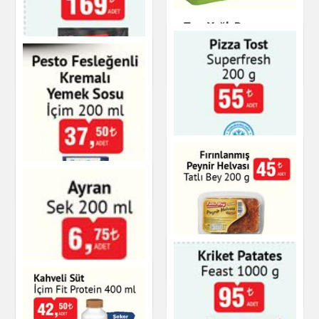
Tam Yağlı Beyaz
Peynir Teksüt
Dana Döner
Süt Ürünleri & Kahvaltılık
Et & Balık
Dana İnegöl Köfte
Akşeker 320 g
Et & Balık
Superfresh Pizza
Tost
Pesto Fesleğenli
Kremalı Yemek Sosu
Fırınlı Peynir Helvası
İçim
Gıda
Süt Ürünleri & Kahvaltılık
Hazır Soslar