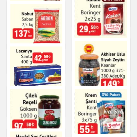
Osmancık Pirinç
Efsane
Bakliyat
Sriracha Sarımsaklı
Acı Biber Sosu
Hazır Soslar
Kent Boringer Kakao
2x25 g
Nohut Saban
Çay & Kahve & Şeker
Bakliyat
Lazanya Santa
Akhisar Uslu Siyah
Zeytin
Mutfak Ürünleri
Meyve & Sebze