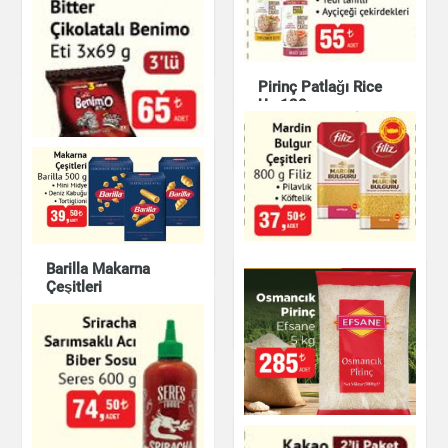
Şeker
Beyaz Çikolatalı Red
Velvet Kek
Çikolata & Bisküvi &
Kuruyemiş
Çikolata & Bisküvi &
Pirinç Patlağı Rice
Kuruyemiş
Up 120 g
Çikolata & Bisküvi &
Kuruyemiş
Bitter Çikolatalı
Benimo
Çikolata & Bisküvi &
Mardin Bulgur
Kuruyemiş
Barilla Makarna
Çeşitleri
Çeşitleri
Bakliyat
Mutfak Ürünleri