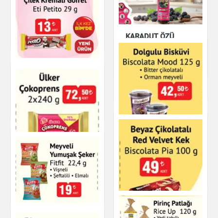
Bounty
KARADUT ÖZÜ
Çikolata & Bisküvi &
Kuruyemiş
ZÜHRE ANA
Çay & Kahve & Şeker
İnci Ihlamur 50 g
Çikolata Kaplı Çilek
Kremalı Gofret Eti
Petito
Çay & Kahve & Şeker
Çikolata & Bisküvi &
Kuruyemiş
Biscolata Mood
Dolgulu Bisküvi
Çokoprens
Çikolata & Bisküvi &
Kuruyemiş
Çikolata & Bisküvi &
Kuruyemiş
Meyveli Yumuşak