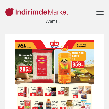
Aksesuar
Ayakkabı
Baharat
Bahçe
Bakliyat
Bebek
Beyaz Eşya
Çay & Kahve & Şeker
Cep Telefonu
Çikolata & Bisküvi & Kuruyemiş
Dondurma
Dondurulmuş Ürünler
Elektronik
Et & Balık
Ev & Dekorasyon
Evcil Hayvan
Gezi & Seyahat
Giyim
Hazır Soslar
Hazır Yemekler
Hobi
İçecekler
Kırtasiye
Kişisel Bakım
Kitap & Dergi
Konserve
Küçük Ev Aletleri
Meyve & Sebze
Mutfak Ürünleri
Otomobil
Oyuncak
Sağlık
Süt Ürünleri & Kahvaltılık
Temizlik
Un & Şeker & Yağ
Yapı & Teknik