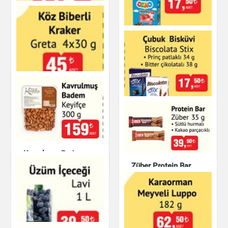
Çilek Krema Dolgulu
Bisküvi Ozmo Hoppo
Çikolata & Bisküvi &
Kuruyemiş
Ozmo Mini Yumurta
Süt Ürünleri & Kahvaltılık
Çubuk Bisküvi
Köz Biberli Kraker
Çikolata & Bisküvi &
Kavrulmuş Badem
Kuruyemiş
Keyifçe
Çikolata & Bisküvi &
Züber Protein Bar
Kuruyemiş
Çikolata & Bisküvi &
Çikolata & Bisküvi &
Kuruyemiş
Kuruyemiş