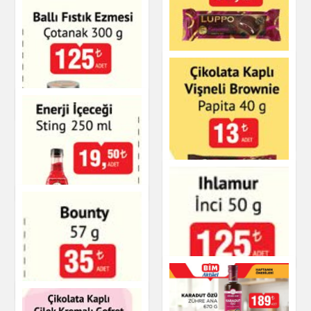
Luppo Karaorman
Üzüm İçeceği Lavi
Meyveli Dolgulu
Çikolata Kaplamalı
Sandviç Kek
İçecekler
Çikolata & Bisküvi &
Kuruyemiş
Ballı Fıstık Ezmesi
Çay & Kahve & Şeker
Eti Brownie İntense
Çikolata Kaplı Kek
Sting Enerji İçeceği
Çikolata & Bisküvi &
Kuruyemiş
İçecekler