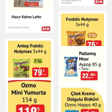
Çikolata & Bisküvi &
Kuruyemiş
Hazır Kahve Latte
Çay & Kahve & Şeker
Fındıklı Nutymax
Çikolata & Bisküvi &
Kuruyemiş
Antep Fıstıklı
Aypop Patlamış
Nutymax 3x44 g
Mısır
Çikolata & Bisküvi &
Çikolata & Bisküvi &
Kuruyemiş
Kuruyemiş