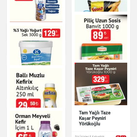
Sek Ayran
İçim Fit Protein 400
Süt Ürünleri & Kahvaltılık
ml
Süt Ürünleri & Kahvaltılık
Kriket Patates Feast
1000 g
Dondurulmuş Ürünler
%3 Yağlı Yoğurt
Süt Ürünleri & Kahvaltılık
Piliç Uzun Sosis
Banvit
Tam Yağlı Taze
Et & Balık
Kaşar Peyniri
Yörükoğlu
Ballı Muzlu Kefirix
Süt Ürünleri & Kahvaltılık