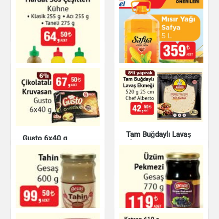
Çilek Reçeli
Krem Şanti 3'lü
Paket
Çay & Kahve & Şeker
Çay & Kahve & Şeker
Hardal Sos Çeşitleri
Kühne
Safya Mısır Yağı
Tam Buğdaylı Lavaş
Hazır Soslar
Gusto 6x40 g
Süt Ürünleri & Kahvaltılık
Ekmeği
Çikolatalı Kruvasan
Mutfak Ürünleri
Çikolata & Bisküvi &
Kuruyemiş