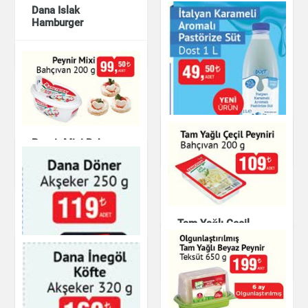
Dana Islak
Hamburger
Et & Balık
İçli Köfte
Peynir Mixi Bahçıvan
Hazır Yemekler
İtalyan Karameli
Aromalı Pastörize
Süt Ürünleri & Kahvaltılık
Süt
Süt Ürünleri & Kahvaltılık
Tam Yağlı Çeçil
Peyniri
Süt Ürünleri & Kahvaltılık