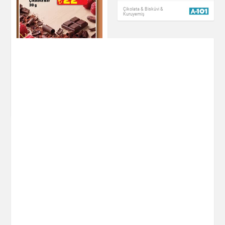
Çikolata & Bisküvi &
Kuruyemiş
Torku Çokofest
Frambuazlı Çikolata
Bar 30 g
Çikolata & Bisküvi &
Kuruyemiş