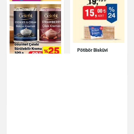
Ülker Kekstra Mini
Çilekli Kek 150 g
Çikolata & Bisküvi &
Kuruyemiş
Pötibör Bisküvi
Süsse 175 g
Çikolata & Bisküvi &
Kuruyemiş
Gourmet Çelebi
Sürülebilir Krema
320 g
Çikolata & Bisküvi &
Kuruyemiş