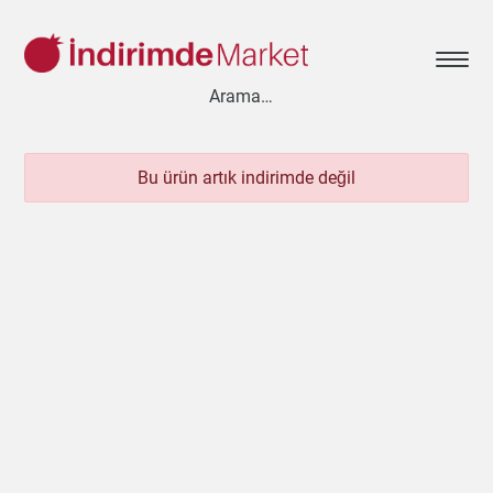
Bu ürün artık indirimde değil
Aksesuar
Ayakkabı
Baharat
Bahçe
Bakliyat
Bebek
Beyaz Eşya
Çay & Kahve & Şeker
Cep Telefonu
Çikolata & Bisküvi & Kuruyemiş
Dondurma
Dondurulmuş Ürünler
Elektronik
Et & Balık
Ev & Dekorasyon
Evcil Hayvan
Gezi & Seyahat
Giyim
Hazır Soslar
Hazır Yemekler
Hobi
İçecekler
Kırtasiye
Kişisel Bakım
Kitap & Dergi
Konserve
Küçük Ev Aletleri
Meyve & Sebze
Mutfak Ürünleri
Otomobil
Oyuncak
Sağlık
Süt Ürünleri & Kahvaltılık
Temizlik
Un & Şeker & Yağ
Yapı & Teknik