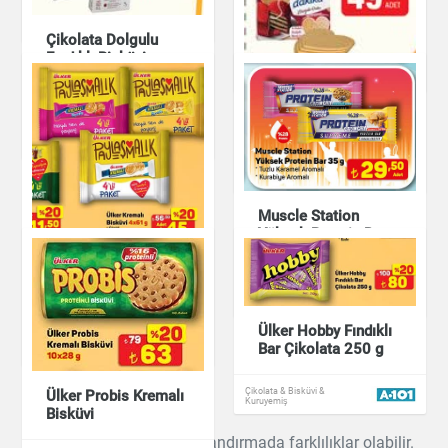
Cino Sütlü Kalpli
Çikolata & Bisküvi &
Çikolata 33 g
Kuruyemiş
Çikolata Dolgulu
Fındıklı Bisküvi
Çikolata & Bisküvi &
Çeşitleri La Mole
Kuruyemiş
Kalp Mozaik Pasta
140 g Kakaolu Sade
Bisküvi CC Çikolata
300 g
Çikolata & Bisküvi &
Kuruyemiş
Çikolata & Bisküvi &
Kuruyemiş
Muscle Station
Yüksek Protein Bar
35 g
Ülker Paylaşmalık
Kremalı Bisküvi 4x61
Çikolata & Bisküvi &
g
Kuruyemiş
Ülker Hobby Fındıklı
Çikolata & Bisküvi &
Bar Çikolata 250 g
Kuruyemiş
Çikolata & Bisküvi &
Ülker Probis Kremalı
Kuruyemiş
Bisküvi
Ürün bilgilerinde ve fiyatlandırmada farklılıklar olabilir.