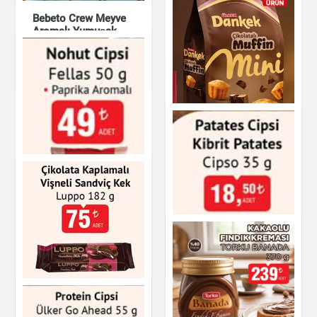
Bebeto Crew Meyve
Aromalı Yumuşak
Şeker 150 g
Çikolata & Bisküvi &
Kuruyemiş
Ülker Dankek Mini
Çikolatalı Muffin 135
g
Çikolata & Bisküvi &
Nohut Cipsi Fellas
Kuruyemiş
50 g - Paprika
Aromalı
Çikolata Kaplamalı
Cipso Kibrit Patates
Vişneli Sandviç Kek