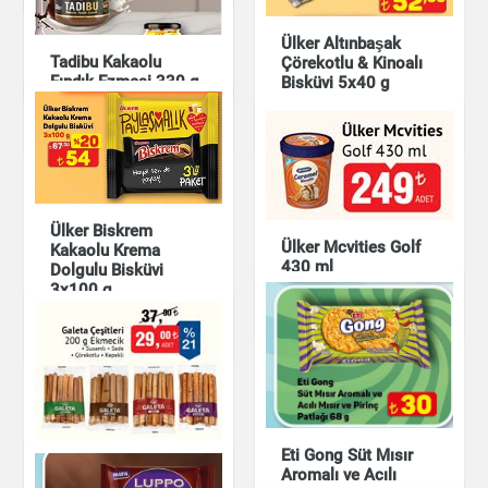
Karamelli Waffle
Gofret Granex 90 g
Ülker Altınbaşak
Tadibu Kakaolu
Çörekotlu & Kinoalı
Çikolata & Bisküvi &
Fındık Ezmesi 330 g
Bisküvi 5x40 g
Kuruyemiş
Çikolata & Bisküvi &
Çikolata & Bisküvi &
Kuruyemiş
Kuruyemiş
Ülker Biskrem
Ülker Mcvities Golf
Kakaolu Krema
430 ml
Dolgulu Bisküvi
3x100 g
Çikolata & Bisküvi &
Kuruyemiş
Çikolata & Bisküvi &
Kuruyemiş
Eti Gong Süt Mısır
Galeta Çeşitleri
Aromalı ve Acılı