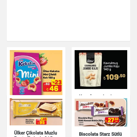
Kavrulmuş Jumbo
Kaju 140 g
Ülker Kekstra Mini
Çilekli Kek 150 g
Çikolata & Bisküvi &
Kuruyemiş
Çikolata & Bisküvi &
Kuruyemiş
Ülker Çikolata Muzlu
Biscolata Starz Sütlü