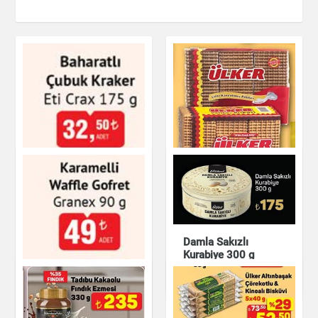
Ülker Pötibör Bisküvi
Damla Sakızlı
450 g
Kurabiye 300 g
Baharatlı Çubuk
Çikolata & Bisküvi &
Kraker Eti Crax 175 g
Kuruyemiş
Çikolata & Bisküvi &
Kuruyemiş
Çikolata & Bisküvi &
Kuruyemiş