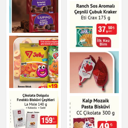
Mısır ve Pirinç
Patlağı 68 g
Çikolata & Bisküvi &
Kuruyemiş
Çikolata & Bisküvi &
Kuruyemiş
Luppo Brownie Islak
Kek mini
Ranch Sos Aromalı
Çeşnili Çubuk Kraker
Eti Crax 175 g
Çikolata & Bisküvi &
Kuruyemiş
Çikolata & Bisküvi &
Kuruyemiş
Seven Stick Halka
Şeftali Aromalı
Yumuşak Şeker 100
g