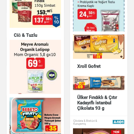
Çikolata & Bisküvi &
Çikolata & Bisküvi &
Kuruyemiş
Kuruyemiş
Çiğ & Tuzlu
Kavrulmuş Fındık
150g Simbat
Meyveli Çilek Küpleri
Patiseath 20 g
Çikolata & Bisküvi &
Kuruyemiş
Çikolata & Bisküvi &
Xroll Gofret
Kuruyemiş
Çikolata & Bisküvi &
Kuruyemiş
Ülker Fındıklı & Çıtır
Meyve Aromalı
Kadayıflı İstanbul
Organik Lolipop
Çikolata 93 g
Mom Organic 5,8 g
x10
Çikolata & Bisküvi &
Kuruyemiş
Çikolata & Bisküvi &
Kuruyemiş