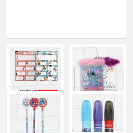
Ders Programlı Okul
Etiketi 24'lü
Tüylü Çantalı
Kırtasiye Seti
Kırtasiye