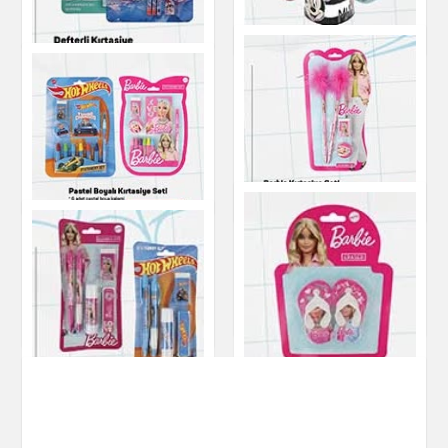
Kırtasiye
Kırtasiye
Defterli Kırtasiye Seti
Metal Hazneli Çift
7 Parça
Bıçaklı Kalemtraş
Kırtasiye
Kırtasiye
Barbie Kırtasiye Seti
Pastel Boyalı
4 Parça
Kırtasiye Seti
Kırtasiye
Kırtasiye