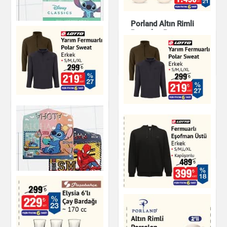
Porland Altın Rimli
Porselen Pasta
Tabağı 20 cm
Mutfak Ürünleri
Jumbo Pastel Boya
8'li
Kırtasiye
Yarım Fermuarlı
Polar Sweat
Yarım Fermuarlı
Polar Sweat Erkek
Giyim
Giyim
Fermuarlı Eşofman
Üstü Erkek
Çıtçıtlı Dosya