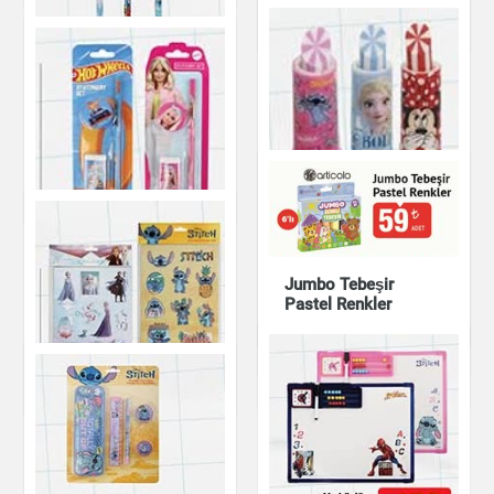
Kırtasiye
Labirent Başlıklı
Yumurtlayan Kalem
Kırtasiye
Roket Silgi
Jumbo Tebeşir
Pastel Renkler
Kırtasiye Seti 3
Kırtasiye
Ruj Şekilli Silgi
Parça
Kırtasiye
Kırtasiye
Kırtasiye
Kabartmalı Sticker