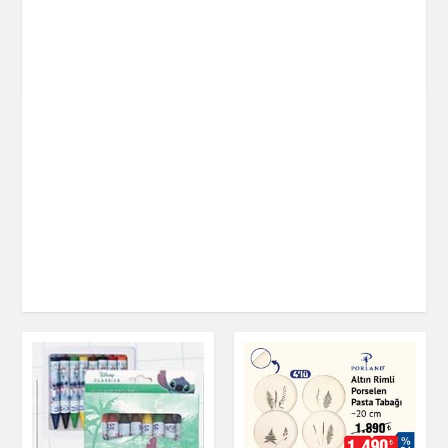
Barbie 2'li Sandalet
Kırtasiye Seti 5
Silgi
Parça
Kırtasiye
Kırtasiye