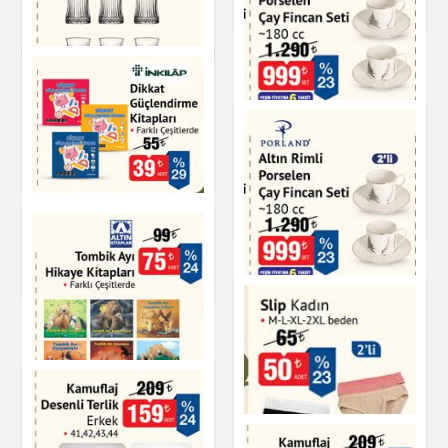
Giyim
Kırtasiye
Elysia 6'lı Çay
Bardağı - 170 cc
Altın Rimli Porselen
Çay Fincan Seti 180
cc
Çay & Kahve & Şeker
Dikkat Güçlendirme
Çay & Kahve & Şeker
Kitapları
Kitap & Dergi
Altın Rimli Porselen
Çay Fincan Seti 180
cc
Çay & Kahve & Şeker
Tombik Ayı Hikaye
Kitapları