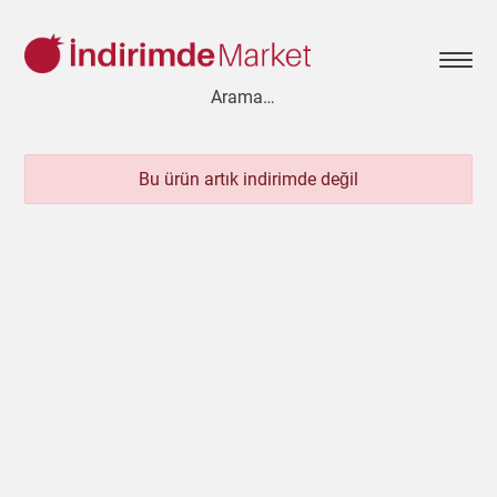
Bu ürün artık indirimde değil
Aksesuar
Ayakkabı
Baharat
Bahçe
Bakliyat
Bebek
Beyaz Eşya
Çay & Kahve & Şeker
Cep Telefonu
Çikolata & Bisküvi & Kuruyemiş
Dondurma
Dondurulmuş Ürünler
Elektronik
Et & Balık
Ev & Dekorasyon
Evcil Hayvan
Gezi & Seyahat
Giyim
Hazır Soslar
Hazır Yemekler
Hobi
İçecekler
Kırtasiye
Kişisel Bakım
Kitap & Dergi
Konserve
Küçük Ev Aletleri
Meyve & Sebze
Mutfak Ürünleri
Otomobil
Oyuncak
Sağlık
Süt Ürünleri & Kahvaltılık
Temizlik
Un & Şeker & Yağ
Yapı & Teknik