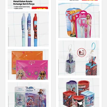
Kırtasiye
Abaküslü Yazı
Tahtası
Metal Kalem Kutulu
Kırtasiye Seti 5
Kırtasiye
Parça
Kırtasiye
Koruma Kapaklı
Küçük Makas
Kırtasiye
Versatil Kalem 0,7
mm
Kırtasiye
Masaüstü Kalemlikli
Çıtçıtlı Dosya
Kırtasiye Seti