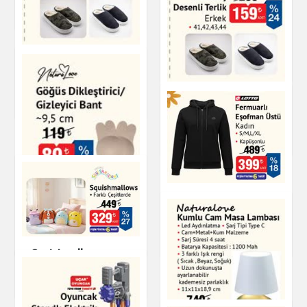
Kitap & Dergi
Slip Kadın
Kamuflaj Desenli
Giyim
Terlik Erkek
Kamuflaj Desenli
Ayakkabı
Erkek Terlik
Ayakkabı
Göğüs Dikleştirici /
Fermuarlı Eşofman
Gizleyici Bant
Üstü Kadın
Kişisel Bakım
Giyim
Squishmallows
Oyuncak