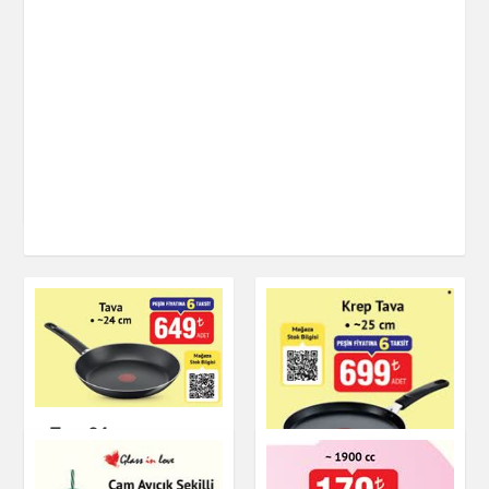
Vakumlu Yuvarlak
Saklama Kabı 2 L
Mutfak Ürünleri
Tava 24 cm
Mutfak Ürünleri