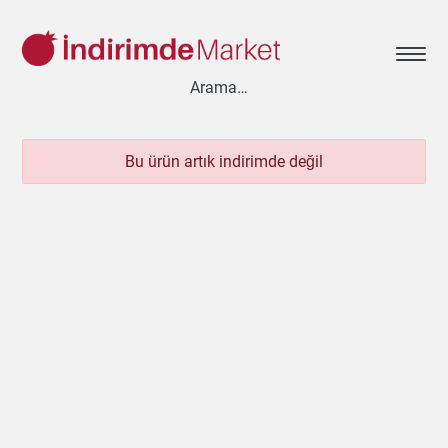
Bu ürün artık indirimde değil
Aksesuar
Ayakkabı
Baharat
Bahçe
Bakliyat
Bebek
Beyaz Eşya
Çay & Kahve & Şeker
Cep Telefonu
Çikolata & Bisküvi & Kuruyemiş
Dondurma
Dondurulmuş Ürünler
Elektronik
Et & Balık
Ev & Dekorasyon
Evcil Hayvan
Gezi & Seyahat
Giyim
Hazır Soslar
Hazır Yemekler
Hobi
İçecekler
Kırtasiye
Kişisel Bakım
Kitap & Dergi
Konserve
Küçük Ev Aletleri
Meyve & Sebze
Mutfak Ürünleri
Otomobil
Oyuncak
Sağlık
Süt Ürünleri & Kahvaltılık
Temizlik
Un & Şeker & Yağ
Yapı & Teknik