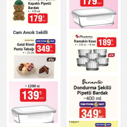
Krep Tava
Mutfak Ürünleri
Cam Ayıcık Şekilli
1900 cc Cam
Kapaklı Pipetli
saklama kabı
Bardak - 470 ml
Mutfak Ürünleri
Mutfak Ürünleri
Paşabahçe Ramekin
Kase
Gold Rimli Pasta
Tabağı
Mutfak Ürünleri
Mutfak Ürünleri