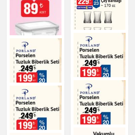
Çay Fincan Seti
Gold Rimli Kase
Mutfak Ürünleri
Mutfak Ürünleri
Elysia 6'lı Çay
Bardağı - 170 cc
Plastik Saklama Kabı
400 cc
Mutfak Ürünleri
Mutfak Ürünleri
Porland Porselen
Porland Porselen 2'li
Tuzluk Biberlik Seti
Tuzluk Biberlik Seti
Mutfak Ürünleri