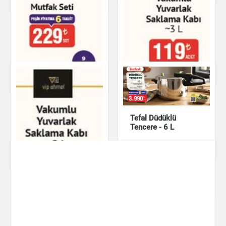
Mutfak Ürünleri
Porland Porselen
Porland Porselen
Tuzluk Biberlik Seti
Tuzluk Biberlik Seti
Mutfak Ürünleri
Mutfak Ürünleri
Tefal Düdüklü
Tencere - 6 L
Mutfak Seti
Mutfak Ürünleri
Vakumlu Yuvarlak
Mutfak Ürünleri
Saklama Kabı ~3 L
Mutfak Ürünleri