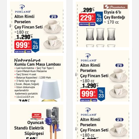
Altın Rimli Porselen
Elysia 6'lı Çay
Çay Fincan Seti 180
Bardağı - 170 cc
cc
Çay & Kahve & Şeker
Çay & Kahve & Şeker
Altın Rimli Porselen
Çay Fincan Seti 180
cc
Naturalove Kumlu
Cam Masa Lambası
Çay & Kahve & Şeker