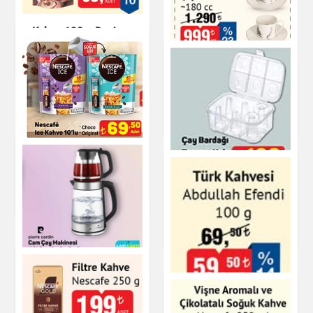
Kakao 100 g Daphne
Çay & Kahve & Şeker
Altın Rimli Porselen
Çay Fincan Seti
Çay & Kahve & Şeker
Nescafé Ice Kahve
10'lu
Çay Bardağı Taşıma
Çay & Kahve & Şeker
Kabı
Çay & Kahve & Şeker
Pierre Cardin Cam
Çay Makinesi