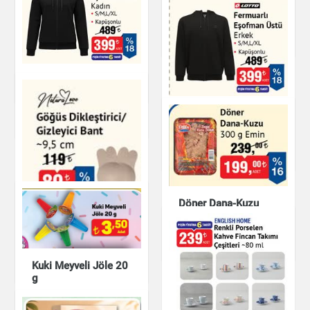
Kitapları
Kitap & Dergi
Porland Porselen
Tuzluk Biberlik Seti
Fermuarlı Eşofman
Mutfak Ürünleri
Üstü Kadın
Fermuarlı Eşofman
Giyim
Üstü Erkek
Giyim
Döner Dana-Kuzu
300 g
Göğüs Dikleştirici /
Gizleyici Bant
Et & Balık
Kuki Meyveli Jöle 20
Kişisel Bakım
g
Çay & Kahve & Şeker