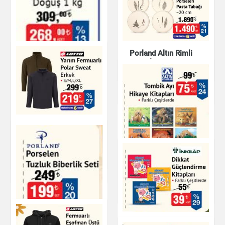
Nescafe 3'ü 1 Arada
Porland Altın Rimli
Porselen Pasta
Tabağı 20 cm
Çay & Kahve & Şeker
Mutfak Ürünleri
Yarım Fermuarlı
Polar Sweat Erkek
Siyah Çay Karadeniz
Çayı Doğuş 1 kg
Giyim
Tombik Ayı Hikaye
Kitapları
Çay & Kahve & Şeker
Kitap & Dergi
Dikkat Güçlendirme