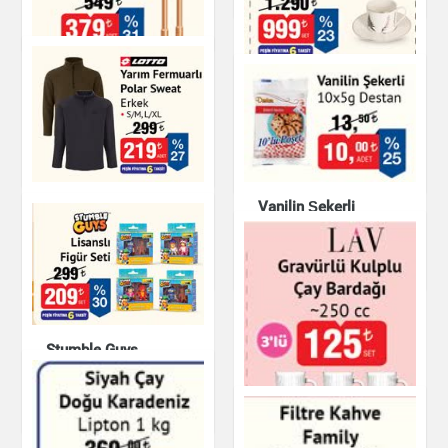
Ev & Dekorasyon
Porland Altın Rimli
Oyuncak Standlı
Porselen Çay Fincan
Elektrikli Süpürgesi
Seti
Oyuncak
Çay & Kahve & Şeker
Yarım Fermuarlı
Vanilin Şekerli
Polar Sweat
10x5g Destan
Giyim
Çay & Kahve & Şeker
Stumble Guys
Lisanslı Figür Seti
Oyuncak
LAV Gravürlü Kulplu