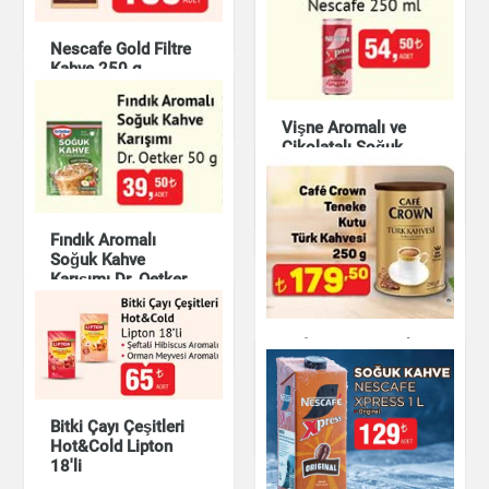
Çay & Kahve & Şeker
Nescafe Gold Filtre
Kahve 250 g
Türk Kahvesi
Çay & Kahve & Şeker
Vişne Aromalı ve
Abdullah Efendi 100
Çikolatalı Soğuk
g
Kahve Nescafe 250
ml
Çay & Kahve & Şeker
Çay & Kahve & Şeker
Fındık Aromalı
Soğuk Kahve
Karışımı Dr. Oetker
50 g
Café Crown Teneke
Çay & Kahve & Şeker
Kutu Türk Kahvesi
250 g
Bitki Çayı Çeşitleri
Çay & Kahve & Şeker
Hot&Cold Lipton
18'li