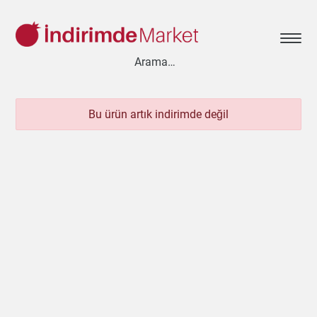
Bu ürün artık indirimde değil
Aksesuar
Ayakkabı
Baharat
Bahçe
Bakliyat
Bebek
Beyaz Eşya
Çay & Kahve & Şeker
Cep Telefonu
Çikolata & Bisküvi & Kuruyemiş
Dondurma
Dondurulmuş Ürünler
Elektronik
Et & Balık
Ev & Dekorasyon
Evcil Hayvan
Gezi & Seyahat
Giyim
Hazır Soslar
Hazır Yemekler
Hobi
İçecekler
Kırtasiye
Kişisel Bakım
Kitap & Dergi
Konserve
Küçük Ev Aletleri
Meyve & Sebze
Mutfak Ürünleri
Otomobil
Oyuncak
Sağlık
Süt Ürünleri & Kahvaltılık
Temizlik
Un & Şeker & Yağ
Yapı & Teknik