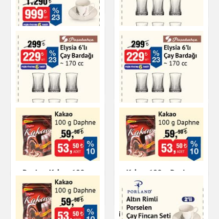
Çay & Kahve & Şeker
Çay & Kahve & Şeker
Altın Rimli Porselen
Çay Fincan Seti 180
Elysia 6'lı Çay
cc
Bardağı - 170 cc
Çay & Kahve & Şeker
Çay & Kahve & Şeker
Elysia 6'lı Çay
Paşabahçe Elysia 6'lı
Bardağı - 170 cc
Çay Bardağı 170 cc
Çay & Kahve & Şeker
Çay & Kahve & Şeker
Daphne Kakao 100 g
Kakao 100 g Daphne
Çay & Kahve & Şeker
Çay & Kahve & Şeker