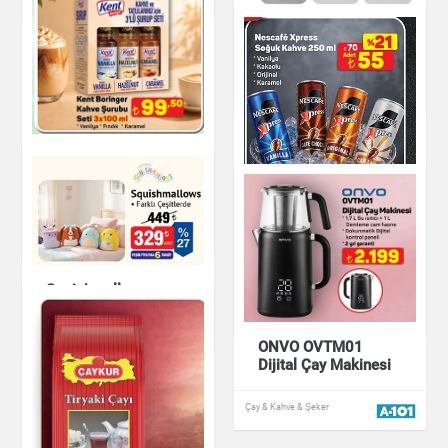
Renkli Porselen
Kahve Fincan Takımı
Çay & Kahve & Şeker
Kent Boringer Kahve
Şurubu Seti 3x100
ml
Çay & Kahve & Şeker
Nescafé Xpress
Soğuk Kahve 250 ml
Squishmallows
Çay & Kahve & Şeker
Oyuncak
ONVO OVTM01
Dijital Çay Makinesi
Çay & Kahve & Şeker