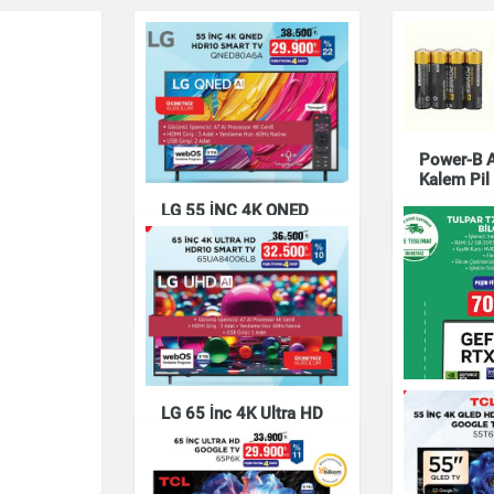
Power-B Al
Kalem Pil 
LG 55 İNÇ 4K QNED
Elektronik
HDR10 SMART TV
QNED80A6A
Elektronik
LG 65 İnç 4K Ultra HD
HDR10 Smart TV
65UA84006LE
TULPAR T
OYUN BİL