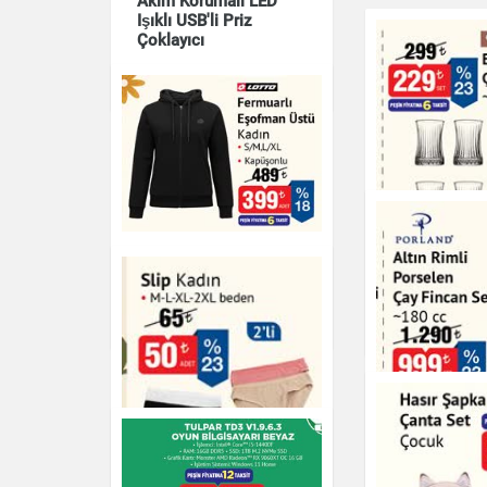
Akım Korumalı LED
Işıklı USB'li Priz
Çoklayıcı
Elektronik
Fermuarlı Eşofman
Elysia 6'lı Ça
Üstü Kadın
170 cc
Giyim
Çay & Kahve & Şeker
Altın Rimli P
Çay Fincan S