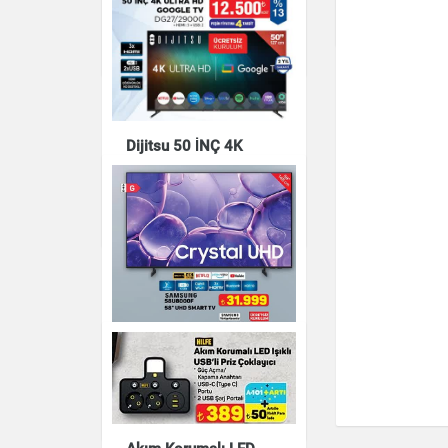
DQ33/38000
Elektronik
Elektronik
Dijitsu 50 İNÇ 4K
ULTRA HD GOOGLE TV
DG27/29000
Elektronik
SAMSUNG 58U8000F
58" UHD SMART TV
Elektronik