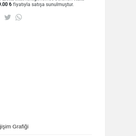
9
.00 ₺
fiyatıyla satışa sunulmuştur.
işim Grafiği