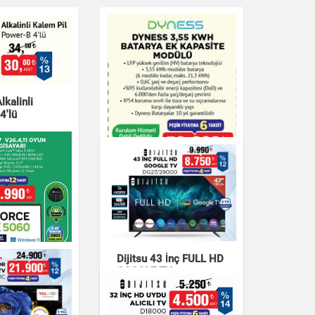
kalinli
4'lü
Dijitsu 43 İnç FULL HD
DYNESS 3,55 KWH
GOOGLE TV
BATARYA EK KAPASITE
DG27/29000
MODÜLÜ
7 V26.4.11
GİSAYARI
Elektronik