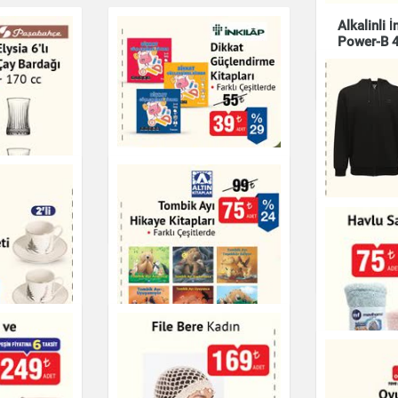
Alkalinli İ
Aprilla P
Power-B 4
Makinesi
Elektronik
Elektronik
Dikkat Güçlendirme
Kitapları
y Bardağı -
Fermuarlı
Kitap & Dergi
Üstü Erke
Giyim
Tombik Ayı Hikaye
orselen
Kitapları
eti 180 cc