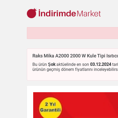
Aksesuar
Ayakkabı
Baharat
Bahçe
Bakliyat
Be
Cep Telefonu
Çikolata & Bisküvi & Kuruyemiş
Dondurma
Raks Mika A2000 2000 W Kule Tipi Isıtıcı
Ev & Dekorasyon
Evcil Hayvan
Gezi & Seyahat
Giyim
Kırtasiye
Kişisel Bakım
Kitap & Dergi
Konserve
Küç
Bu ürün
Şok
aktüelinde en son
03.12.2024
tar
ürünün geçmiş dönem fiyatlarını inceleyebilirs
Otomobil
Oyuncak
Sağlık
Süt Ürünleri & Kahvaltılık