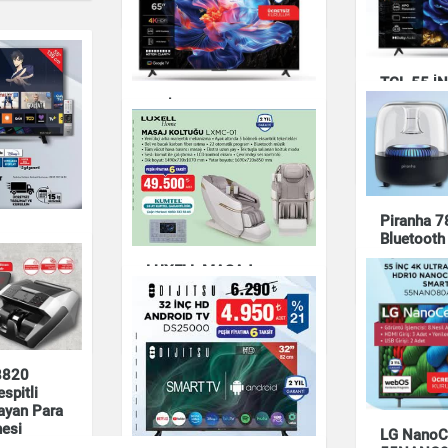
Elektronik
Elektronik
TCL 55 İ
HDR GOO
65 İNÇ ULTRA HD
55T61C
GOOGLE TV 65P6K
Elektronik
Elektronik
Piranha 
Bluetooth
-
 55" 4K
LUXELL MASAJ
Elektronik
TV
KOLTUĞU LXMC-01
Elektronik
8820
spitli
ayan Para
esi
LG NanoC