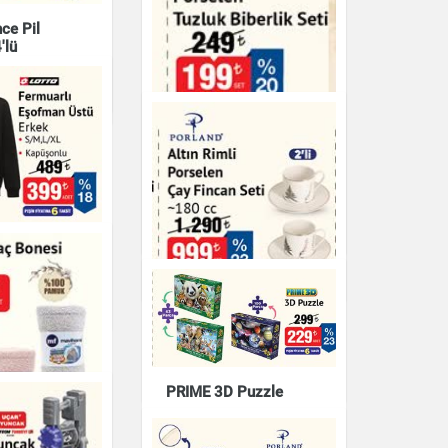
nce Pil
ara Sayma
'lü
Volta VSM Elektrikli
Motorlu Bisiklet
Porland Porselen
Elektronik
Tuzluk Biberlik Seti
 Eşofman
k
Mutfak Ürünleri
Altın Rimli Porselen
Çay Fincan Seti 180 cc
Çay & Kahve & Şeker
PRIME 3D Puzzle
Oyuncak