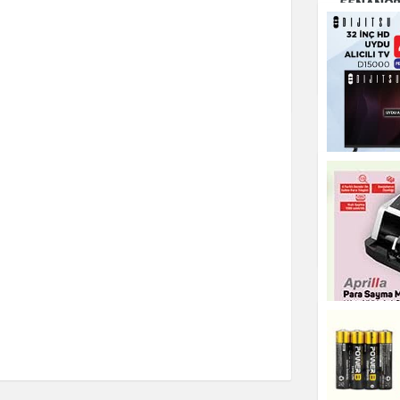
55NANO80
4K Ultra 
Smart TV
DIJITSU 32 İNÇ HD
ANDROID TV DS25000
Elektronik
Elektronik
Dijitsu 3
Alıcılı TV
Elektronik