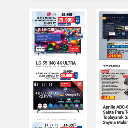
LG 55 İNÇ 4K ULTRA
TOSHIBA
HD HDR10 WEBOS
55UV2363DT
SMART TV
55UV1563DT
UA84006LB
UHD VIDAA 
Elektronik
Elektronik
Aprilla ABC-
Sahte Para Te
Toplayarak S
65 İNÇ 4K ULTRA HD
Sayma Makin
QLED GOOGLE TV