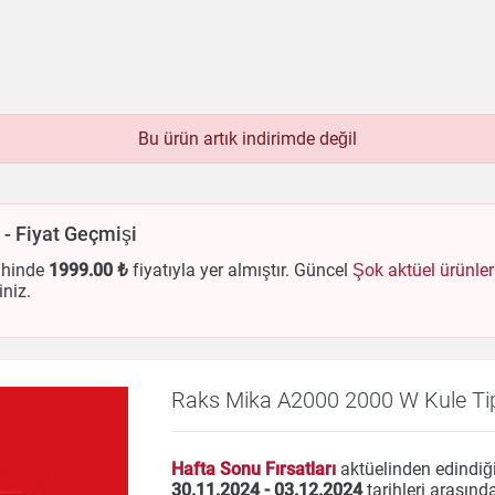
Bu ürün artık indirimde değil
bek
Beyaz Eşya
Çay & Kahve & Şeker
Bim
Dondurulmuş Ürünler
Elektronik
Et & Balık
 - Fiyat Geçmişi
Hazır Soslar
Hazır Yemekler
Hobi
İçecekler
ük Ev Aletleri
Meyve & Sebze
Mutfak Ürünleri
ihinde
1999
.00 ₺
fiyatıyla yer almıştır. Güncel
Şok aktüel ürünler
iniz.
Temizlik
Un & Şeker & Yağ
Yapı & Teknik
Raks Mika A2000 2000 W Kule Tipi 
Hafta Sonu Fırsatları
aktüelinden edindiği
30.11.2024 - 03.12.2024
tarihleri arasınd