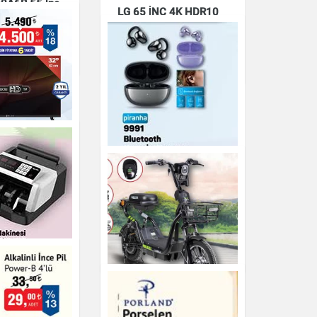
A6B 55 İnç
LG 65 İNÇ 4K HDR10
HD NanoCell
NANOCELL SMART TV
65NANO80A6B
Elektronik
2 İnç HD Uydu
Piranha 9991
Bluetooth Kulak İçi
Kulaklık
Elektronik