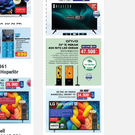
Elektronik
NÇ 4K QLED
GLE TV
DIJITSU 32 İNÇ HD
UYDU ALICILI TV
D1800
7861
Elektronik
 Hoparlör
ONVO 55" İÇ MEKAN
400 NITS LED EKRAN
Elektronik
ell