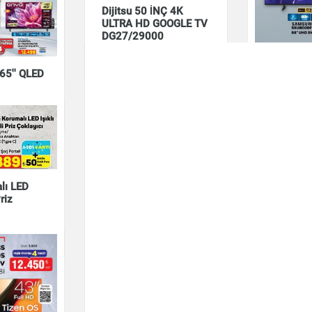
İNÇ HD
Dijitsu 50 İNÇ 4K
I TV
ULTRA HD GOOGLE TV
DG27/29000
SAMSUNG
Elektronik
5'' QLED
58" UHD 
Elektronik
lı LED
Priz