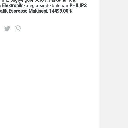
imiz bilgiye göre,
A101
marketlerinde,
a
Elektronik
kategorisinde bulunan
PHILIPS
atik Espresso Makinesi
,
14499
.00 ₺