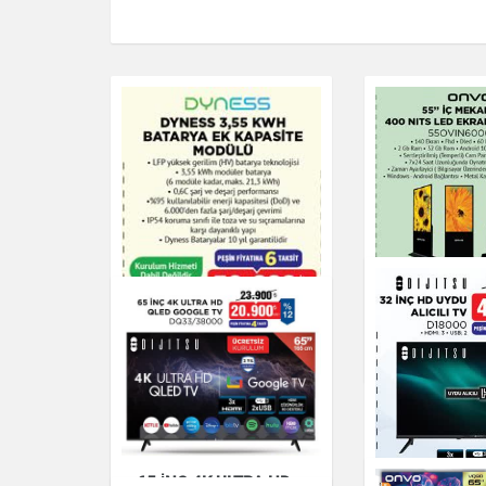
ONVO 55" İ
400 NITS L
Elektronik
DYNESS 3,55 KWH
65 İNÇ 4K ULTRA HD