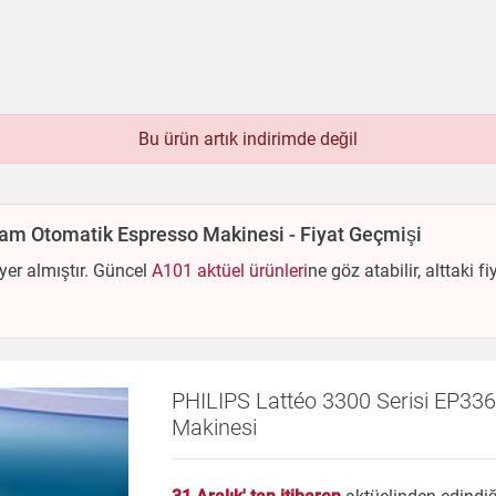
Bu ürün artık indirimde değil
bek
Beyaz Eşya
Çay & Kahve & Şeker
Bim
Dondurulmuş Ürünler
Elektronik
Et & Balık
am Otomatik Espresso Makinesi - Fiyat Geçmişi
Hazır Yemekler
Hobi
İçecekler
Kırtasiye
ri
Meyve & Sebze
Mutfak Ürünleri
Otomobil
 yer almıştır. Güncel
A101 aktüel ürünleri
ne göz atabilir, alttak
Un & Şeker & Yağ
Yapı & Teknik
PHILIPS Lattéo 3300 Serisi EP33
Makinesi