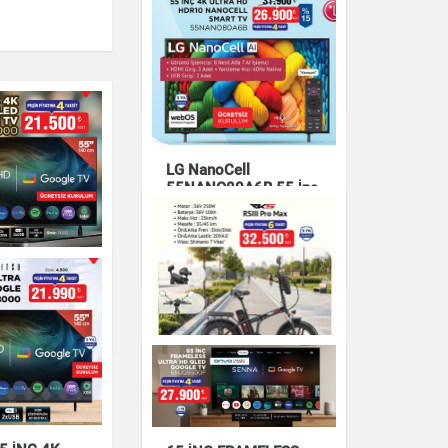
Dijitsu 32 İnç HD Uydu
Alıcılı TV
Elektronik
LG NanoCell
55NANO80A6B 55 İnç
4K Ultra HD NanoCell
Smart TV
Elektronik
 İnç 4K Ultra
Google TV
RKS RSIII Pro Max
Elektronik