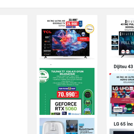
Dijitsu 4
65 İNÇ ULTRA HD
GOOGLE 
GOOGLE TV 65P6K
DG27/29
Elektronik
Elektronik
LG 65 İnç
HDR10 Sm