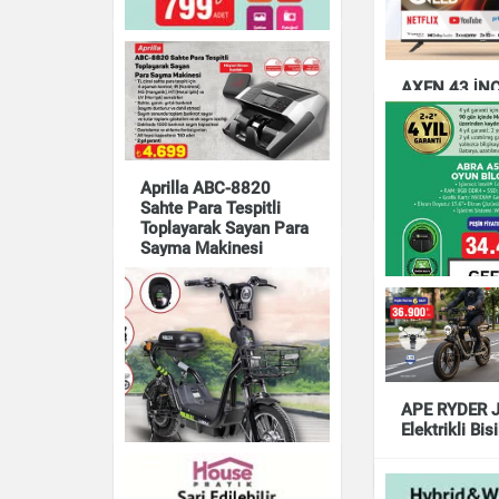
AXEN 43 İN
FRAMELESS 
TIZEN OS S
QLED TV
Kablosuz Mini Yazıcı
Aprilla ABC-8820
Elektronik
Elektronik
Sahte Para Tespitli
Toplayarak Sayan Para
Sayma Makinesi
Elektronik
ABRA A5 V21
APE RYDER 
OYUN BİLGİS
Elektrikli Bis
Elektronik
Elektronik