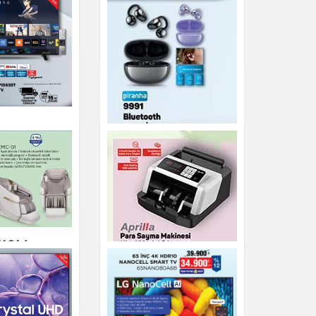
06LE
HDR10 SMART TV
QNED80A6A
Elektronik
3DT-
DT 55" 4K
A TV
Piranha 9991
Bluetooth Kulak İçi
Kulaklık
Elektronik
MASAJ
 LXMC-01