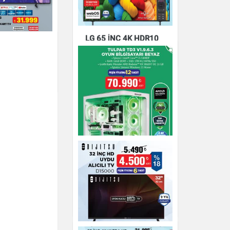
Aprilla Para Sayma
Makinesi
LG 65 İNÇ 4K HDR10
NANOCELL SMART TV
 58U8000F
Elektronik
65NANO80A6B
SMART TV
Elektronik
TULPAR TD3 V1.9.6.3
OYUN BİLGİSAYARI
BEYAZ
Elektronik