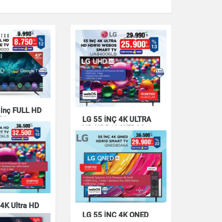
3 İnç FULL HD
TV
LG 55 İNÇ 4K ULTRA
000
HD HDR10 WEBOS
SMART TV
UA84006LB
Elektronik
 4K Ultra HD
art TV
LG 55 İNÇ 4K QNED