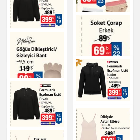
Slip Kadın
Soket Çorap Erkek
Giyim
Giyim
Fermuarlı Eşofman
Slip Kadın
Üstü Erkek
Giyim
Giyim
Göğüs Dikleştirici
Gizleyici Bant
Soket Çorap Erkek
Fermuarlı Eşofman
Üstü Kadın
Giyim
Giyim
Giyim
Fermuarlı Eşofman