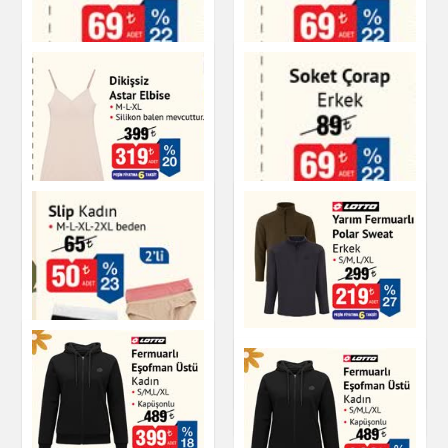
Soket Çorap Erkek
Soket Çorap Erkek
Dikişsiz Astar Elbise
Giyim
Giyim
Giyim
Soket Çorap Erkek
Yarım Fermuarlı
Polar Sweat
Giyim
Slip Kadın
Giyim