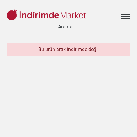
Bu ürün artık indirimde değil
Aksesuar
Ayakkabı
Baharat
Bahçe
Bakliyat
Bebek
Beyaz Eşya
Çay & Kahve & Şeker
Cep Telefonu
Çikolata & Bisküvi & Kuruyemiş
Dondurma
Dondurulmuş Ürünler
Elektronik
Et & Balık
Ev & Dekorasyon
Evcil Hayvan
Gezi & Seyahat
Giyim
Hazır Soslar
Hazır Yemekler
Hobi
İçecekler
Kırtasiye
Kişisel Bakım
Kitap & Dergi
Konserve
Küçük Ev Aletleri
Meyve & Sebze
Mutfak Ürünleri
Otomobil
Oyuncak
Sağlık
Süt Ürünleri & Kahvaltılık
Temizlik
Un & Şeker & Yağ
Yapı & Teknik