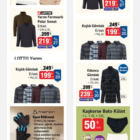
Yarım Fermuarlı
Polar Sweat
Slip Kadın
Giyim
Giyim
LOTTO Yarım
Fermuarlı Polar
Sweat Erkek
Kışlık Gömlek
Giyim
Giyim
Oduncu Gömlek
Kışlık Gömlek
Giyim