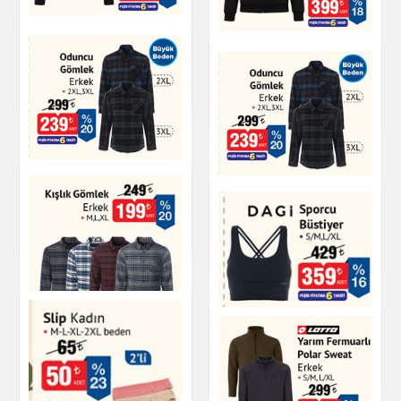
Giyim
Fermuarlı Eşofman
Üstü Kadın
Fermuarlı Eşofman
Üstü Kadın
Giyim
Giyim
Oduncu Gömlek
Erkek
Oduncu Gömlek
Erkek
Giyim
Giyim
DAGİ Sporcu Büstiyer
Kışlık Gömlek
Giyim
Giyim