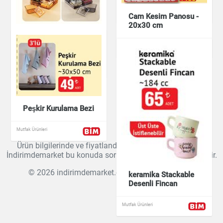
Mutfak Ürünleri
Cam Kesim Panosu -
20x30 cm
Tepsili Kahvaltı
Sunum Seti
Mutfak Ürünleri
Mutfak Ürünleri
Peşkir Kurulama Bezi
Mutfak Ürünleri
Ürün bilgilerinde ve fiyatlandırmada farklılıklar olabilir.
İndirimdemarket bu konuda sorumluluk kabul etmemektedir.
© 2026 indirimdemarket.com |
Gizlilik Politikası
keramika Stackable
Desenli Fincan
Mutfak Ürünleri