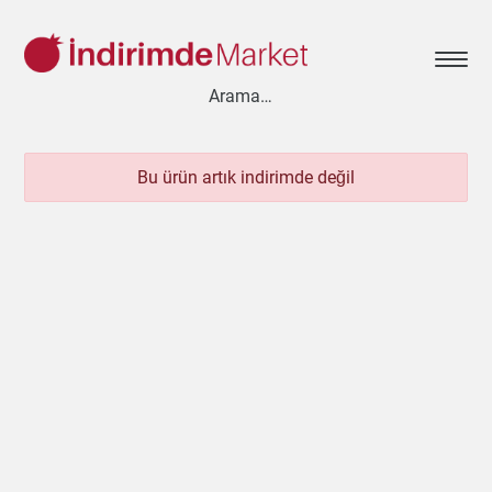
Bu ürün artık indirimde değil
Aksesuar
Ayakkabı
Baharat
Bahçe
Bakliyat
Bebek
Beyaz Eşya
Çay & Kahve & Şeker
Cep Telefonu
Çikolata & Bisküvi & Kuruyemiş
Dondurma
Dondurulmuş Ürünler
Elektronik
Et & Balık
Ev & Dekorasyon
Evcil Hayvan
Gezi & Seyahat
Giyim
Hazır Soslar
Hazır Yemekler
Hobi
İçecekler
Kırtasiye
Kişisel Bakım
Kitap & Dergi
Konserve
Küçük Ev Aletleri
Meyve & Sebze
Mutfak Ürünleri
Otomobil
Oyuncak
Sağlık
Süt Ürünleri & Kahvaltılık
Temizlik
Un & Şeker & Yağ
Yapı & Teknik