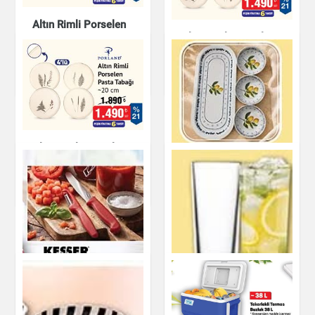
Altın Rimli Porselen
Pasta Tabağı - 20
Altın Rimli Porselen
cm
Pasta Tabağı 20 cm
Mutfak Ürünleri
Mutfak Ürünleri
Altın Rimli Porselen
Pasta Tabağı -20 cm
Mutfak Ürünleri
Metal Çerezlik ve
Sunumluk Tepsi
Mutfak Ürünleri
KESSER Bıçak ve
Soyacak Seti