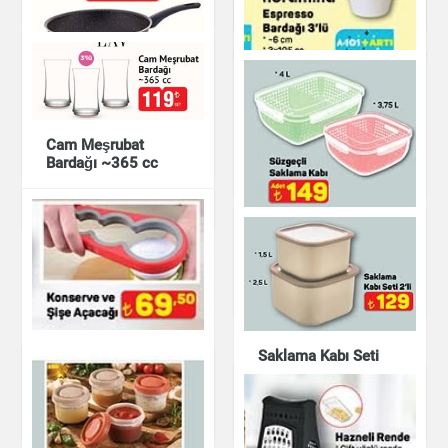
Mutfak Ürünleri
Mutfak Ürünleri
Mutfak Ürünleri
Chef's Professional
Wok Tava
Keramika Espresso
Bardağı 3'lü
Cam Meşrubat
Mutfak Ürünleri
Bardağı ~365 cc
Mutfak Ürünleri
Mutfak Ürünleri
Süzgeçli Saklama
Kabı
Mutfak Ürünleri
Konserve ve Şişe
Saklama Kabı Seti
Açacağı
2'li
Mutfak Ürünleri
Mutfak Ürünleri