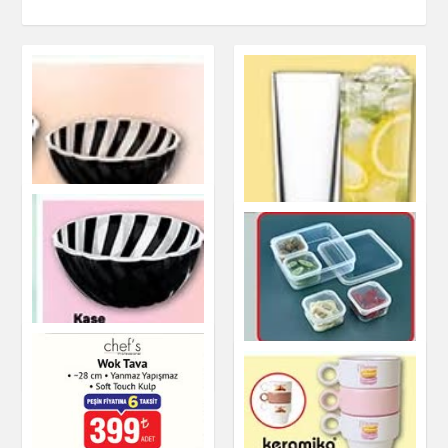
Kase 400 ml
Mutfak Ürünleri
Kase 3,5 L
4+1 Saklama Kabı
Paşabahçe Limonata
Bardağı 6'lı 175 cc