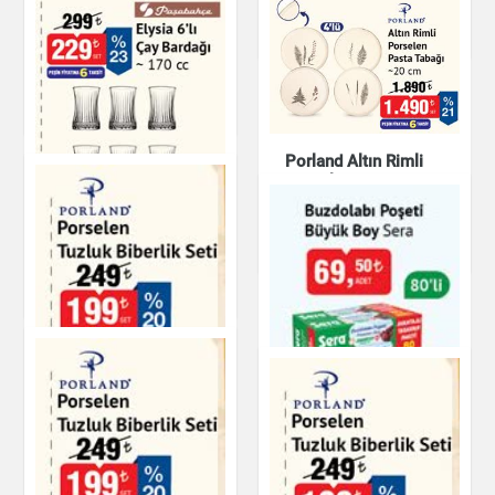
Mutfak Ürünleri
Altın Rimli Porselen
Çay Fincan Seti
Mutfak Ürünleri
Porland Altın Rimli
Porselen Pasta
Tabağı 20 cm
Elysia 6'lı Çay
Bardağı - 170 cc
Mutfak Ürünleri
Mutfak Ürünleri
Buzdolabı Poşeti
Büyük Boy Sera
Porland Porselen
Tuzluk Biberlik Seti
Mutfak Ürünleri