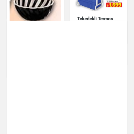
Mutfak Ürünleri
Tekerlekli Termos
Buzluk 38 L
Mutfak Ürünleri
Paşabahçe Limonata
Bardağı 6'lı 175 cc
Kase 400 ml
Mutfak Ürünleri
Mutfak Ürünleri