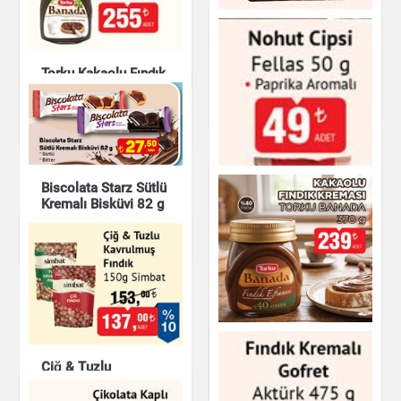
Sürülebilir Krema
320 g
Çikolata Kaplamalı
Vişneli Sandviç Kek
Luppo 182 g
Çikolata & Bisküvi &
Torku Kakaolu Fındık
Kuruyemiş
Kreması 920 g
Çikolata & Bisküvi &
Kuruyemiş
Çikolata & Bisküvi &
Kuruyemiş
Biscolata Starz Sütlü
Kremalı Bisküvi 82 g
Çikolata & Bisküvi &
Kuruyemiş
Nohut Cipsi Fellas
50 g - Paprika
Aromalı
Torku Banada
Kakaolu Fındık
Çiğ & Tuzlu
Kreması 370 g
Çikolata & Bisküvi &
Kavrulmuş Fındık
Kuruyemiş
150g Simbat