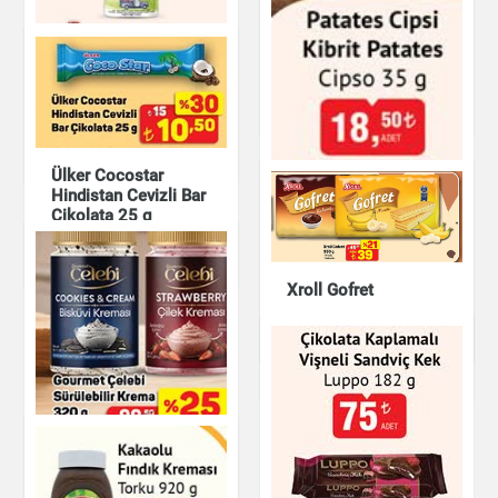
Meyveli Çilek Küpleri
Meyve Aromalı
Patiseath 20 g
Organik Lolipop
Mom Organic 5,8 g
x10
Çikolata & Bisküvi &
Kuruyemiş
Çikolata & Bisküvi &
Kuruyemiş
Ülker Cocostar
Hindistan Cevizli Bar
Çikolata 25 g
Çikolata & Bisküvi &
Kuruyemiş
Xroll Gofret
Cipso Kibrit Patates
35 g
Çikolata & Bisküvi &
Kuruyemiş
Çikolata & Bisküvi &
Kuruyemiş
Gourmet Çelebi