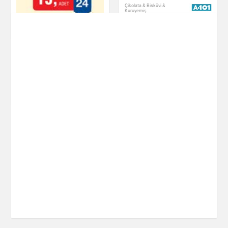
Bezelye Cipsi 55 g
Çikolata & Bisküvi &
Kuruyemiş
Çikolata & Bisküvi &
Kuruyemiş
Pötibör Bisküvi
Süsse 175 g
Çikolata & Bisküvi &
Kuruyemiş