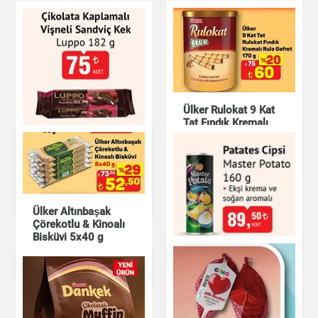
Ülker Rulokat 9 Kat
Tat Fındık Kremalı
Rulo Gofret 170 g
Çikolata Kaplamalı
Vişneli Sandviç Kek
Çikolata & Bisküvi &
Luppo 182 g
Kuruyemiş
Çikolata & Bisküvi &
Kuruyemiş
Ülker Altınbaşak
Çörekotlu & Kinoalı
Bisküvi 5x40 g
Patates Cipsi Master
Çikolata & Bisküvi &
Potato 160 g
Kuruyemiş
Çikolata & Bisküvi &
Kuruyemiş