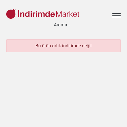
Bu ürün artık indirimde değil
Aksesuar
Ayakkabı
Baharat
Bahçe
Bakliyat
Bebek
Beyaz Eşya
Çay & Kahve & Şeker
Cep Telefonu
Çikolata & Bisküvi & Kuruyemiş
Dondurma
Dondurulmuş Ürünler
Elektronik
Et & Balık
Ev & Dekorasyon
Evcil Hayvan
Gezi & Seyahat
Giyim
Hazır Soslar
Hazır Yemekler
Hobi
İçecekler
Kırtasiye
Kişisel Bakım
Kitap & Dergi
Konserve
Küçük Ev Aletleri
Meyve & Sebze
Mutfak Ürünleri
Otomobil
Oyuncak
Sağlık
Süt Ürünleri & Kahvaltılık
Temizlik
Un & Şeker & Yağ
Yapı & Teknik