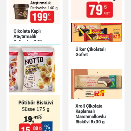
Çikolata & Bisküvi &
Kuruyemiş
Çikolata & Bisküvi &
Kuruyemiş
Çikolata Kaplı
Atıştırmalık
Patiswiss 140 g
Ülker Çikolatalı
Gofret
Çikolata & Bisküvi &
Kuruyemiş
Fındık Kremalı Gofret
Aktürk 475 g
Çikolata & Bisküvi &
Kuruyemiş
Çikolata & Bisküvi &
Kuruyemiş
Xroll Çikolata
Kaplamalı
Marshmallowlu
Bisküvi 8x30 g
Yayla Notto Süt Mısır
Çeşnili Fırınlanmış