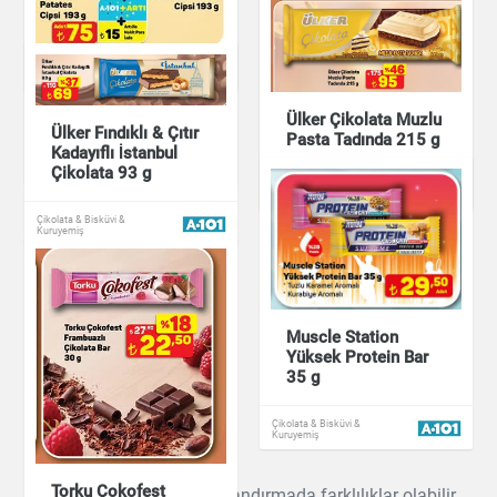
135 g
Çikolata & Bisküvi &
Lay's Yoğurtlu
Kuruyemiş
Mevsim Yeşillikli
Patates Cipsi 193 g
Ülker Pötibör Bisküvi
Ülker Çikolata Muzlu
Ülker Fındıklı & Çıtır
450 g
Pasta Tadında 215 g
Kadayıflı İstanbul
Çikolata & Bisküvi &
Çikolata 93 g
Kuruyemiş
Çikolata & Bisküvi &
Çikolata & Bisküvi &
Kuruyemiş
Kuruyemiş
Çikolata & Bisküvi &
Kuruyemiş
Muscle Station
Yüksek Protein Bar
35 g
Çikolata & Bisküvi &
Kuruyemiş
Torku Çokofest
Ürün bilgilerinde ve fiyatlandırmada farklılıklar olabilir.