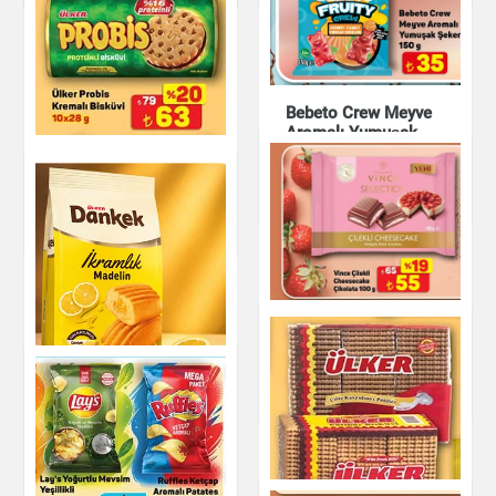
Bebeto Crew Meyve
Aromalı Yumuşak
Şeker 150 g
Ülker Probis Kremalı
Bisküvi
Çikolata & Bisküvi &
Kuruyemiş
Çikolata & Bisküvi &
Kuruyemiş
Vinci Selection
Çilekli Cheesecake
Çikolata & Bisküvi &
Kuruyemiş
Ülker Dankek
İkramlık Madelin Kek