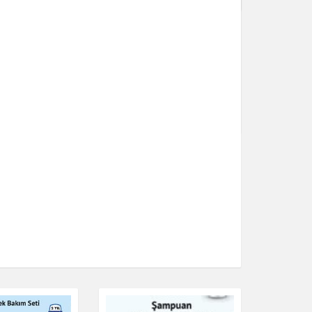
 ml - Bitki
 Özeti
Lip Oil Note
Kişisel Bakım