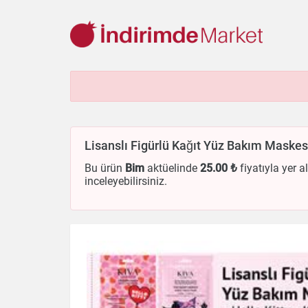
Aksesuar
Ayakkabı
Baharat
Bahçe
Bakliyat
Be
Cep Telefonu
Çikolata & Bisküvi & Kuruyemiş
Dondurma
Lisanslı Figürlü Kağıt Yüz Bakım Maskesi
Ev & Dekorasyon
Evcil Hayvan
Gezi & Seyahat
Giyim
Kırtasiye
Kişisel Bakım
Kitap & Dergi
Konserve
Küç
Bu ürün
Bim
aktüelinde
25
.00 ₺
fiyatıyla yer a
inceleyebilirsiniz.
Otomobil
Oyuncak
Sağlık
Süt Ürünleri & Kahvaltılık