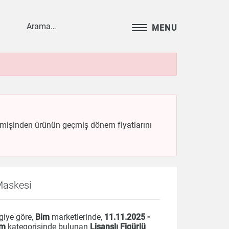
MENU
geçmişinden ürünün geçmiş dönem fiyatlarını
Maskesi
giye göre,
Bim
marketlerinde,
11.11.2025 -
ım
kategorisinde bulunan
Lisanslı Figürlü