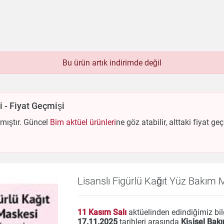
Bu ürün artık indirimde değil
bek
Beyaz Eşya
Çay & Kahve & Şeker
Bim
Dondurulmuş Ürünler
Elektronik
Et & Balık
 - Fiyat Geçmişi
Hazır Soslar
Hazır Yemekler
Hobi
İçecekler
ük Ev Aletleri
Meyve & Sebze
Mutfak Ürünleri
lmıştır. Güncel
Bim aktüel ürünleri
ne göz atabilir, alttaki fiyat 
Temizlik
Un & Şeker & Yağ
Yapı & Teknik
Lisanslı Figürlü Kağıt Yüz Bakım 
11 Kasım Salı
aktüelinden edindiğimiz bil
17.11.2025
tarihleri arasında
Kişisel Bak