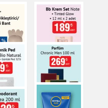
eştirici /
Bant
BB Krem Set Note
Tinted Glow
Kişisel Bakım