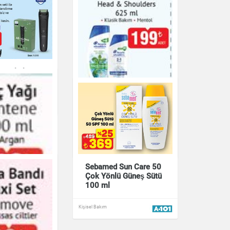
da Erkek
ti MG3916
Şampuan Head &
Shoulders 625 ml
Klasik Bakım Mentol
Kişisel Bakım
Sebamed Sun Care 50
Çok Yönlü Güneş Sütü
100 ml
Kişisel Bakım