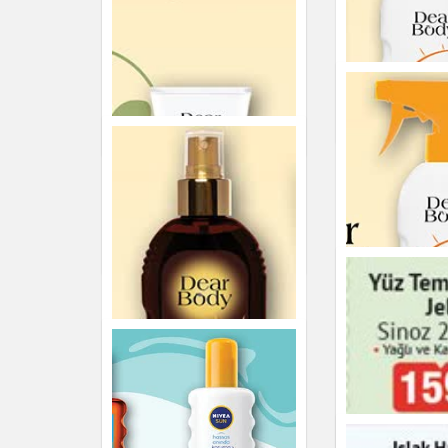
Lifli Sabun La Diva 130
Note Allık
g
Kişisel Bakım
Kişisel Bakım
NIVEA SUN Koruma &
Nem Ferahlatıcı Sprey
SPF 50 200 ml
Kişisel Bakım
Dear Body G
Koruyucu Süt
SPF 50 200 
Kişisel Bakım