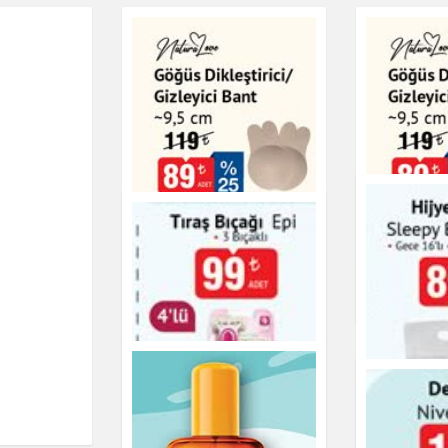
NaturaLove Göğüs
Göğüs Dikl
Dikleştirici/Gizleyici
Gizleyici 
Bant
Kişisel Bakım
Kişisel Bakım