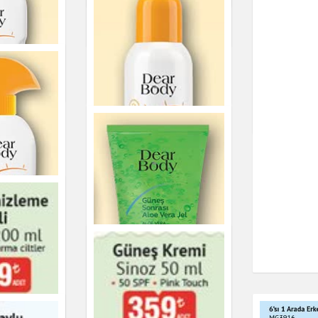
Roll-On 50 ml
Kişisel Bakım
Deodorant Chronic
Men- Repute
Agarta 100
ve Misvak
Kişisel Bakım
Kişisel Bakım
üneş
 Spreyi
ml