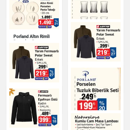
Kitap & Dergi
Porland Altın Rimli
Elysia 6'lı Çay
Porselen Pasta
Bardağı - 170 cc
Tabağı 20 cm
Çay & Kahve & Şeker
Mutfak Ürünleri
Yarım Fermuarlı
Polar Sweat Erkek
Giyim
Yarım Fermuarlı
Polar Sweat
Giyim