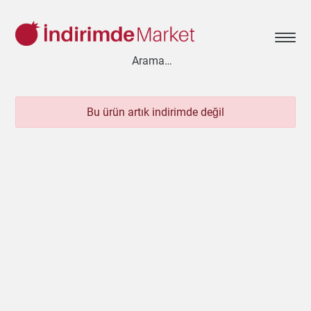
Bu ürün artık indirimde değil
Aksesuar
Ayakkabı
Baharat
Bahçe
Bakliyat
Bebek
Beyaz Eşya
Çay & Kahve & Şeker
Cep Telefonu
Çikolata & Bisküvi & Kuruyemiş
Dondurma
Dondurulmuş Ürünler
Elektronik
Et & Balık
Ev & Dekorasyon
Evcil Hayvan
Gezi & Seyahat
Giyim
Hazır Soslar
Hazır Yemekler
Hobi
İçecekler
Kırtasiye
Kişisel Bakım
Kitap & Dergi
Konserve
Küçük Ev Aletleri
Meyve & Sebze
Mutfak Ürünleri
Otomobil
Oyuncak
Sağlık
Süt Ürünleri & Kahvaltılık
Temizlik
Un & Şeker & Yağ
Yapı & Teknik