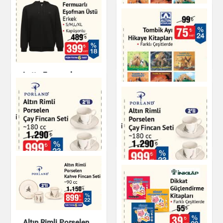
Gözleme
Tombik Ayı Hikaye
Kitapları
Hazır Yemekler
Kitap & Dergi
Lotto Fermuarlı
Eşofman Üstü Erkek
Kapüşonlu
Tombik Ayı Hikaye
Kitapları
Giyim
Kitap & Dergi
Altın Rimli Porselen
Çay Fincan Seti
Altın Rimli Porselen
Çay Fincan Seti
Mutfak Ürünleri
Çay & Kahve & Şeker
Altın Rimli Porselen