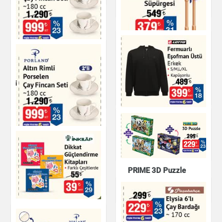
Kitap & Dergi
Altın Rimli Porselen
Oyuncak Standlı
Çay Fincan Seti 180
Elektrikli Süpürgesi
cc
Oyuncak
Çay & Kahve & Şeker
Fermuarlı Eşofman
Üstü Erkek
Altın Rimli Porselen
Giyim
Çay Fincan Seti 180
cc
PRIME 3D Puzzle
Çay & Kahve & Şeker
Oyuncak
Dikkat Güçlendirme
Kitapları