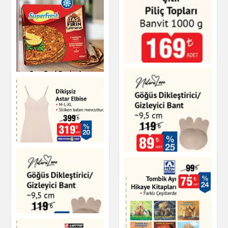
SuperFresh
Dondurulmuş
Lahmacun 400 g
Çıtır Piliç Topları
Banvit 1000 g
Dondurulmuş Ürünler
Dikişsiz Astar Elbise
Dondurulmuş Ürünler
NaturaLove Göğüs
Dikleştirici/Gizleyici
Giyim
Bant
Kişisel Bakım