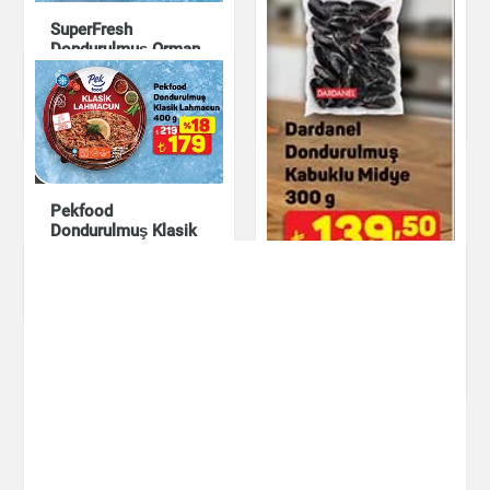
SuperFresh
Dondurulmuş Orman
Banvit Tempura
Meyveleri 300 g
Nugget
Dondurulmuş Ürünler
Dondurulmuş Ürünler
Pekfood
Dondurulmuş Klasik
Lahmacun 400 g
Dardanel
Dondurulmuş Ürünler
Dondurulmuş
Kabuklu Midye 300 g
Dondurulmuş Ürünler