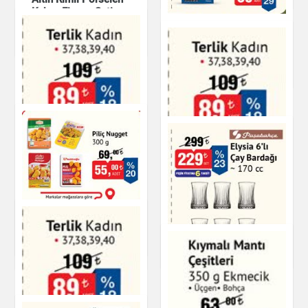
Kahve Fincan Seti
İnkılap Dikkat
Mutfak Ürünleri
Güçlendirme Kitapları
Kitap & Dergi
Terlik Kadın
Terlik Kadın
Piliç Nugget
Ayakkabı
Ayakkabı
Dondurulmuş Ürünler
Elysia 6'lı Çay
Bardağı - 170 cc