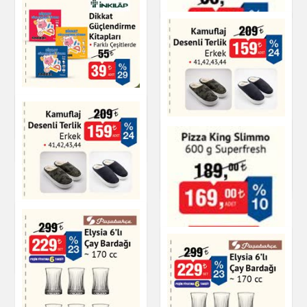
Çay & Kahve & Şeker
Terlik Kadın
Dikkat Güçlendirme
Kitapları
Ayakkabı
Kamuflaj Desenli
Terlik Erkek
Kitap & Dergi
Kıymalı Mantı
Ayakkabı
Dondurulmuş Ürünler
Kamuflaj Desenli
Terlik Erkek
Ayakkabı