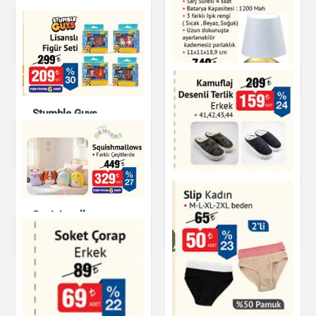
Fermuarlı Eşofman
Üstü Kadın
Porland Porselen
Tuzluk Biberlik Seti
Giyim
Mutfak Ürünleri
Stumble Guys
Naturalove Kumlu
Lisanslı Figür Seti
Cam Masa Lambası
Oyuncak
Ev & Dekorasyon
Kamuflaj Desenli
Erkek Terlik
Squishmallows
Ayakkabı
Oyuncak