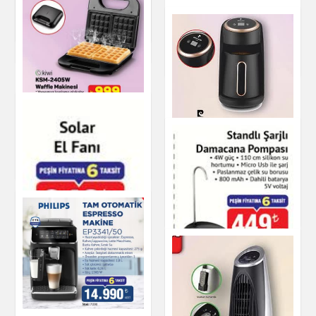
Bella Gusto Stand
Mikser İnci Beyazı
Led Işıklı Su Isıtıcı
Küçük Ev Aletleri
Kettle
Küçük Ev Aletleri
Küçük Ev Aletleri
Kiwi KSM-2405W
Waffle Makinesi
Küçük Ev Aletleri
Pierre Cardin Türk
Kahvesi Makinesi
Küçük Ev Aletleri
Standlı Şarjlı