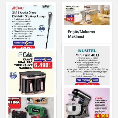
Erişte/Makarna
Makinesi
Küçük Ev Aletleri
2'si 1 Arada Dikey
Elektrikli Süpürge
Lungo
Küçük Ev Aletleri
KAAVE DUAL PRO
TÜRK KAHVE
MAKİNESİ