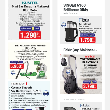
Cyclone Süpürge
SINGER 6160
Brilliance Dikiş
Küçük Ev Aletleri
Makinesi
Küçük Ev Aletleri
Karayel ET15200
Islak & Kuru Elektrikli
Süpürge
Fakir Çay Makinesi -
Küçük Ev Aletleri
Tea N More
Küçük Ev Aletleri
KUMTEL Mini Saç
Kurutma Makinesi
Bldc Motor
Küçük Ev Aletleri
Halı ve Koltuk
ARNICA TOZ
Yıkama Makinesi
TORBASIZ
ELEKTRİKLİ