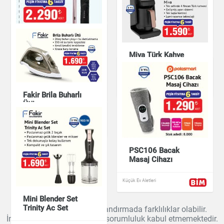
SÜPÜRGE
Küçük Ev Aletleri
Küçük Ev Aletleri
Remington Coconut
Miva Türk Kahve
Smooth Saç
Makinesi
Düzleştiricisi S5901
Küçük Ev Aletleri
Küçük Ev Aletleri
Fakir Brila Buharlı
Ütü
Küçük Ev Aletleri
PSC106 Bacak
Masaj Cihazı
Küçük Ev Aletleri
Mini Blender Set
Trinity Ac Set
Ürün bilgilerinde ve fiyatlandırmada farklılıklar olabilir.
İndirimdemarket bu konuda sorumluluk kabul etmemektedir.