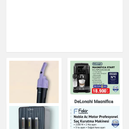
DeLonghi Magnifica
Start ECAM220.60.B
Küçük Ev Aletleri