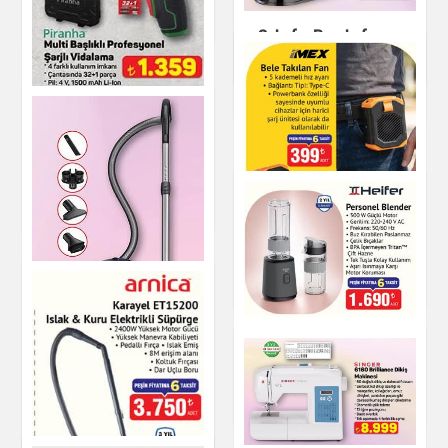
KUMTEL Mini Fırın
40 Lt
Küçük Ev Aletleri
Schafer Prochef
Master Stand Mikser
Küçük Ev Aletleri
Küçük Ev Aletleri
Piranha Multi Başlıklı
Profesyonel Şarjlı
Vidalama
Küçük Ev Aletleri
Bele Takılan Fan
Küçük Ev Aletleri
Heifer Personel
Blender
Küçük Ev Aletleri
SAMSUNG
VC07R302MVB/TR