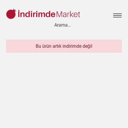
Bu ürün artık indirimde değil
Aksesuar
Ayakkabı
Baharat
Bahçe
Bakliyat
Bebek
Beyaz Eşya
Çay & Kahve & Şeker
Cep Telefonu
Çikolata & Bisküvi & Kuruyemiş
Dondurma
Dondurulmuş Ürünler
Elektronik
Et & Balık
Ev & Dekorasyon
Gezi & Seyahat
Giyim
Hazır Soslar
Hazır Yemekler
Hobi
İçecekler
Kırtasiye
Kişisel Bakım
Kitap & Dergi
Konserve
Küçük Ev Aletleri
Meyve & Sebze
Mutfak Ürünleri
Otomobil
Oyuncak
Sağlık
Süt Ürünleri & Kahvaltılık
Temizlik
Un & Şeker & Yağ
Yapı & Teknik