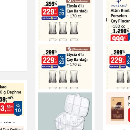
Altın Rimli Porselen
Altın Riml
Çay Fincan Seti 180 cc
Çay Finca
Çay & Kahve & Şeker
Çay & Kahve & Şeke
Altın Riml
Elysia 6'lı Çay Bardağı -
Çay Finca
170 cc
Çay & Kahve & Şeke
Çay & Kahve & Şeker
Paşabahçe Elysia 6'lı
Elysia 6'l
Çay Bardağı 170 cc
170 cc
o 100 g
Çay & Kahve & Şeker
Çay & Kahve & Şeke