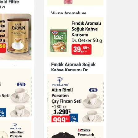
ld Filtre
0 g
Vişne Aromalı ve
Çikolatalı Soğuk Kahve
r
Nescafe 250 ml
Çay & Kahve & Şeker
Fındık Aromalı Soğuk
wn Teneke
Kahve Karışımı Dr.
 Kahvesi 250
Oetker 50 g
Çay & Kahve & Şeker
r
i Porselen