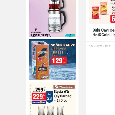
Çay & Kahve & Şeker
Çay & Kahve & Şeker
Bitki Çayı Çeş
Hot&Cold Lip
Çay & Kahve & Şeker
Pierre Cardin Cam Çay
Makinesi
Çay & Kahve & Şeker
NESCAFÉ XPRESS 1 L
Original
Çay & Kahve & Şeker