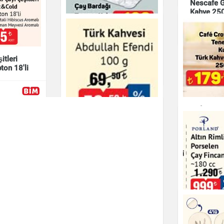
Nescafe Go
Kahve 25
Çay & Kahve & Şeke
Çay Bardağı Taşıma
Kabı
itleri
ton 18'li
Çay & Kahve & Şeker
Café Cro
Kutu Türk
g
Çay & Kahve & Şeke
Türk Kahvesi Abdullah
Efendi 100 g
Altın Riml