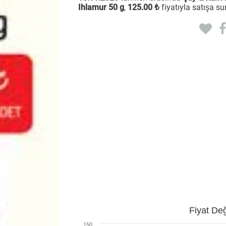
Ihlamur 50 g
,
125
.00 ₺
fiyatıyla satışa s
Fiyat Değ
150