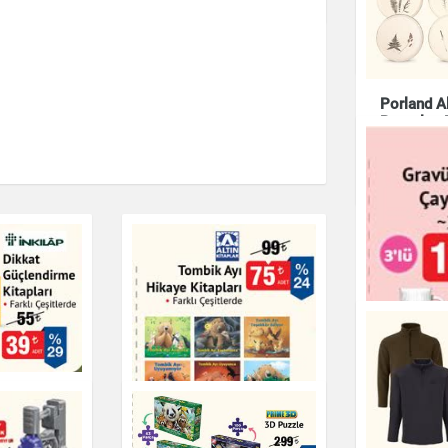
Çay & Kahve & Şeker
Çay Finca
Çay & Kahve & Şeke
Porland Al
Porselen 
20 cm
Mutfak Ürünleri
LAV Gravü
Çay Barda
ndirme
cc
Tombik Ayı Hikaye
Çay & Kahve & Şeke