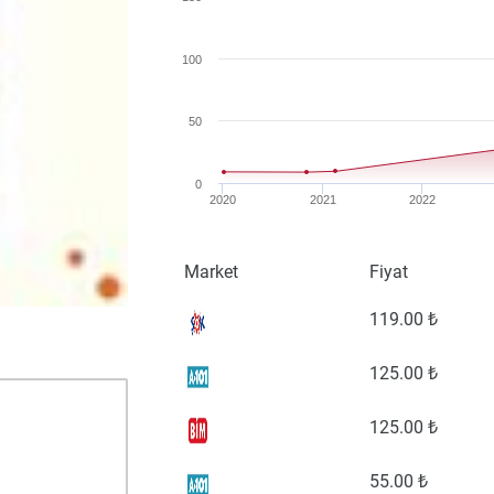
100
50
0
2020
2021
2022
Market
Fiyat
119
.00 ₺
125
.00 ₺
125
.00 ₺
55
.00 ₺