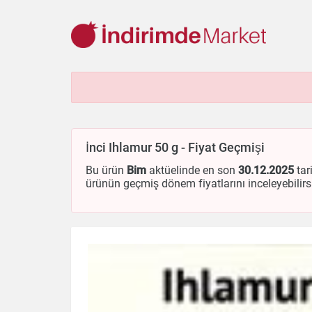
Aksesuar
Ayakkabı
Baharat
Bahçe
Bakliyat
Be
Cep Telefonu
Çikolata & Bisküvi & Kuruyemiş
Dondurma
İnci Ihlamur 50 g - Fiyat Geçmişi
Ev & Dekorasyon
Gezi & Seyahat
Giyim
Hazır Soslar
Kişisel Bakım
Kitap & Dergi
Konserve
Küçük Ev Aletle
Bu ürün
Bim
aktüelinde en son
30.12.2025
tar
ürünün geçmiş dönem fiyatlarını inceleyebilirs
Oyuncak
Sağlık
Süt Ürünleri & Kahvaltılık
Temizlik