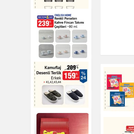
Elysia 6'lı Çay Bardağı -
170 cc
Çay & Kahve & Şeker
Renkli Porselen Kahve
Fincan Takımı
Çay & Kahve & Şeker
Kamuflaj Desenli Terlik
Dikkat Güçle
Erkek
Kitapları
Ayakkabı