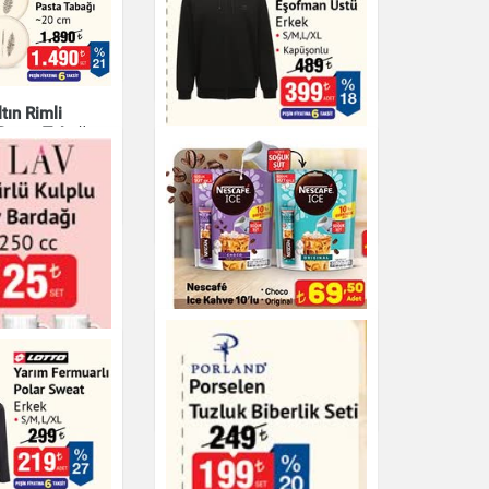
n Seti 180 cc
Altın Rimli Porselen
Çay Fincan Seti 180 cc
r
Çay & Kahve & Şeker
tın Rimli
Pasta Tabağı
Fermuarlı Eşofman
Üstü Erkek
Giyim
Nescafé Ice Kahve
10'lu
rlü Kulplu
Çay & Kahve & Şeker
ğı 3'lü 250
r