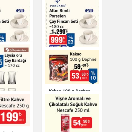
i Porselen
Elysia 6'lı Çay Bardağı -
n Seti 180 cc
170 cc
r
Çay & Kahve & Şeker
i Porselen
Porland Altın Rimli
n Seti
Porselen Çay Fincan
Seti
r
Çay & Kahve & Şeker
Kakao 100 g Daphne
Çay & Kahve & Şeker
ı Çay Bardağı -
r