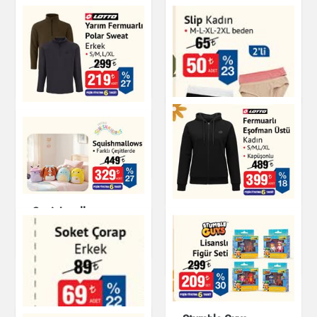
Altın Rimli Porselen
Çay Fincan Seti 180
Elysia 6'lı Çay
cc
Bardağı - 170 cc
Çay & Kahve & Şeker
Çay & Kahve & Şeker
Yarım Fermuarlı
Polar Sweat Erkek
Slip Kadın
Giyim
Giyim
Squishmallows
Fermuarlı Eşofman
Üstü Kadın
Oyuncak
Giyim