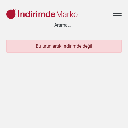
Bu ürün artık indirimde değil
Aksesuar
Ayakkabı
Baharat
Bahçe
Bakliyat
Bebek
Beyaz Eşya
Çay & Kahve & Şeker
Cep Telefonu
Çikolata & Bisküvi & Kuruyemiş
Dondurma
Dondurulmuş Ürünler
Elektronik
Et & Balık
Ev & Dekorasyon
Evcil Hayvan
Gezi & Seyahat
Giyim
Hazır Soslar
Hazır Yemekler
Hobi
İçecekler
Kırtasiye
Kişisel Bakım
Kitap & Dergi
Konserve
Küçük Ev Aletleri
Meyve & Sebze
Mutfak Ürünleri
Otomobil
Oyuncak
Sağlık
Süt Ürünleri & Kahvaltılık
Temizlik
Un & Şeker & Yağ
Yapı & Teknik