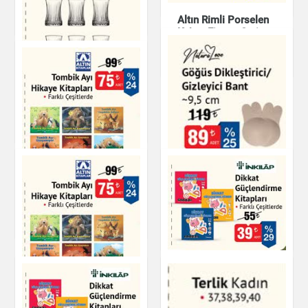
Mutfak Ürünleri
Altın Rimli Porselen
Çay & Kahve & Şeker
Kahve Fincan Seti
Mutfak Ürünleri
Elysia 6'lı Çay
Bardağı - 170 cc
Çay & Kahve & Şeker
NaturaLove Göğüs
Tombik Ayı Hikaye
Dikleştirici/Gizleyici
Kitapları
Bant
Kitap & Dergi
Kişisel Bakım
Dikkat Güçlendirme
Kitapları
Tombik Ayı Hikaye
Kitapları