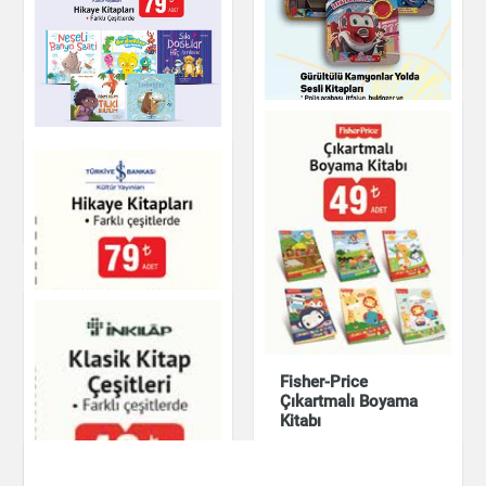
Kitabım
Kitap & Dergi
Kitap & Dergi
Hikaye Kitapları -
Gürültülü Kamyonlar
Farklı Çeşitlerde
Yolda Sesli Kitapları
Kitap & Dergi
Kitap & Dergi
Fisher-Price
Çıkartmalı Boyama
Kitabı
Hikaye Kitapları
Kitap & Dergi