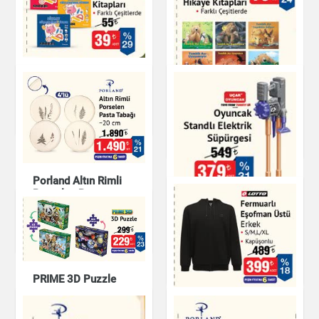
Dikkat Güçlendirme
Kitapları
Tombik Ayı Hikaye
Kitapları
Kitap & Dergi
Kitap & Dergi
Porland Altın Rimli
Porselen Pasta
Tabağı 20 cm
Oyuncak Standlı
Elektrikli Süpürgesi
Mutfak Ürünleri
Oyuncak
PRIME 3D Puzzle
Fermuarlı Eşofman
Oyuncak
Üstü Erkek