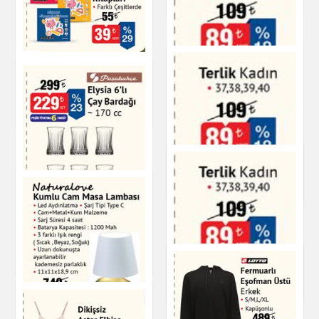
Kitap & Dergi
Kitap & Dergi
Dikkat Güçlendirme
Kitapları
Kitap & Dergi
Terlik Kadın
Ayakkabı
Elysia 6'lı Çay
Bardağı - 170 cc
Terlik Kadın
Mutfak Ürünleri
Ayakkabı