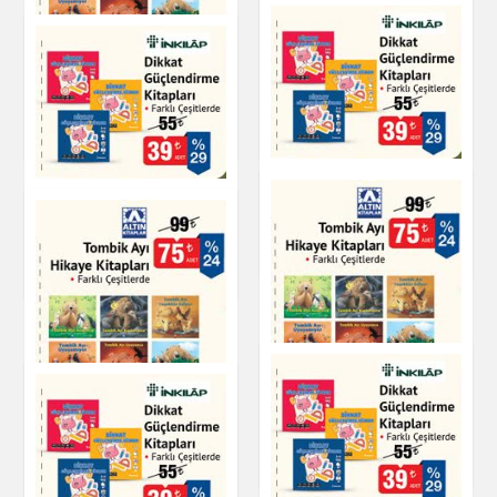
Tombik Ayı Hikaye
Gözleme
Kitapları
Hazır Yemekler
Kitap & Dergi
İnkılap Dikkat
İnkılap Dikkat
Güçlendirme Kitapları
Güçlendirme Kitapları
Kitap & Dergi
Kitap & Dergi
Tombik Ayı Hikaye
Tombik Ayı Hikaye
Kitapları
Kitapları
Kitap & Dergi
Kitap & Dergi