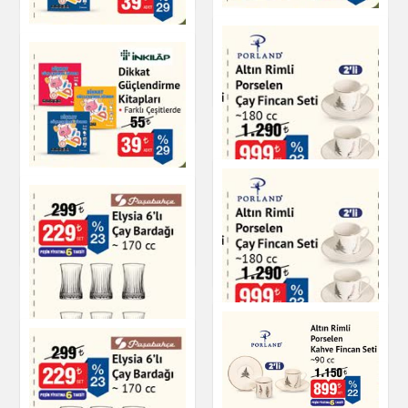
Dikkat Güçlendirme
Dikkat Güçlendirme
Kitapları
Kitapları
Kitap & Dergi
Kitap & Dergi
Dikkat Güçlendirme
Kitapları
Altın Rimli Porselen
Çay Fincan Seti
Kitap & Dergi
Çay & Kahve & Şeker
Altın Rimli Porselen
Çay Fincan Seti
Elysia 6'lı Çay
Bardağı - 170 cc