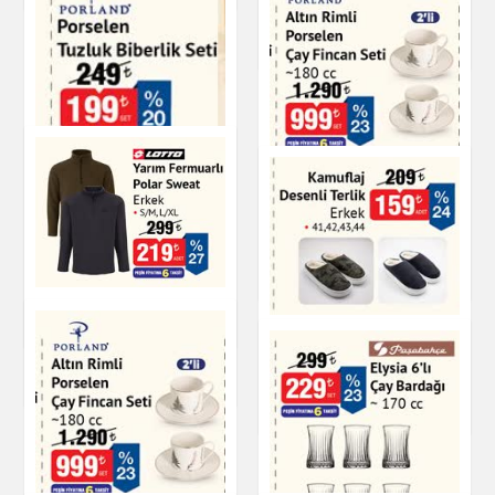
Giyim
Altın Rimli Porselen
Çay Fincan Seti 180
cc
Porland Porselen
Tuzluk Biberlik Seti
Çay & Kahve & Şeker
Yarım Fermuarlı
Mutfak Ürünleri
Polar Sweat
Kamuflaj Desenli
Terlik Erkek
Giyim
Ayakkabı