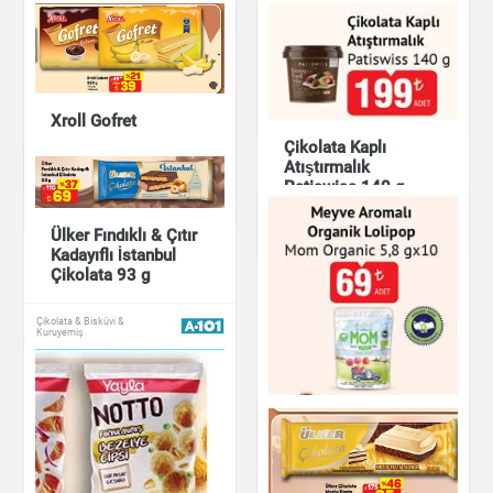
Meyveli Çilek Küpleri
Patiseath 20 g
Çikolata & Bisküvi &
Xroll Gofret
Kuruyemiş
Cipso Kibrit Patates
Çikolata Kaplı
35 g
Atıştırmalık
Çikolata & Bisküvi &
Kuruyemiş
Patiswiss 140 g
Çikolata & Bisküvi &
Kuruyemiş
Ülker Fındıklı & Çıtır
Çikolata & Bisküvi &
Kuruyemiş
Kadayıflı İstanbul
Çikolata 93 g
Çikolata & Bisküvi &
Kuruyemiş
Meyve Aromalı
Organik Lolipop
Mom Organic 5,8 g
x10