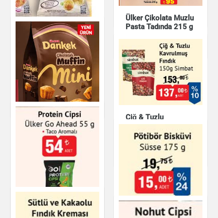
Çikolata & Bisküvi &
Ülker Çikolata Muzlu
Kuruyemiş
Pasta Tadında 215 g
Çikolata & Bisküvi &
Kuruyemiş
Yayla Notto Süt Mısır
Çeşnili Fırınlanmış
Bezelye Cipsi 55 g
Çikolata & Bisküvi &
Kuruyemiş
Çiğ & Tuzlu
Kavrulmuş Fındık
150g Simbat
Çikolata & Bisküvi &
Kuruyemiş
Ülker Dankek Mini
Çikolatalı Muffin 135
g
Çikolata & Bisküvi &
Ülker Go Ahead
Kuruyemiş