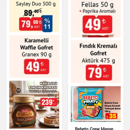
Protein Cipsi Taco
Aromalı 55 g
Pötibör Bisküvi
Süsse 175 g
Çikolata & Bisküvi &
Kuruyemiş
Çikolata & Bisküvi &
Kuruyemiş
Sütlü ve Kakaolu
Fındık Kreması
Sayley Duo 500 g
Nohut Cipsi Fellas
50 g - Paprika
Çikolata & Bisküvi &
Kuruyemiş
Aromalı
Karamelli Waffle
Çikolata & Bisküvi &
Gofret Granex 90 g
Kuruyemiş
Fındık Kremalı Gofret
Çikolata & Bisküvi &
Kuruyemiş
Aktürk 475 g
Bebeto Crew Meyve