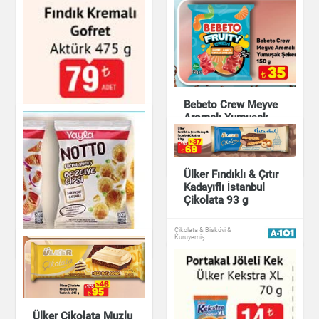
Bebeto Crew Meyve
Aromalı Yumuşak
Şeker 150 g
Çikolata & Bisküvi &
Kuruyemiş
Ülker Fındıklı & Çıtır
Kadayıflı İstanbul
Fındık Kremalı Gofret
Çikolata 93 g
Aktürk 475 g
Çikolata & Bisküvi &
Kuruyemiş
Çikolata & Bisküvi &
Kuruyemiş
Yayla Notto Süt Mısır
Ülker Çikolata Muzlu
Çeşnili Fırınlanmış