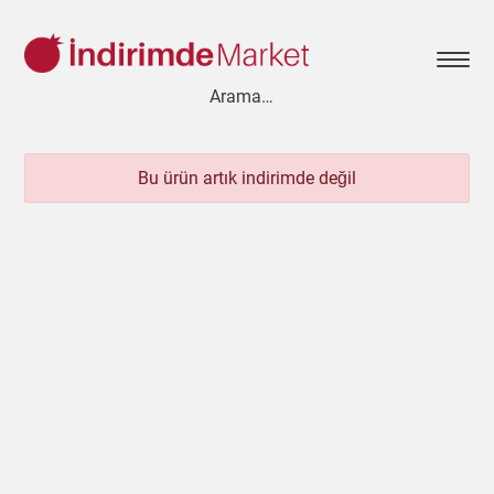
Bu ürün artık indirimde değil
Aksesuar
Ayakkabı
Baharat
Bahçe
Bakliyat
Bebek
Beyaz Eşya
Çay & Kahve & Şeker
Cep Telefonu
Çikolata & Bisküvi & Kuruyemiş
Dondurma
Dondurulmuş Ürünler
Elektronik
Et & Balık
Ev & Dekorasyon
Gezi & Seyahat
Giyim
Hazır Soslar
Hazır Yemekler
Hobi
İçecekler
Kırtasiye
Kişisel Bakım
Kitap & Dergi
Konserve
Küçük Ev Aletleri
Meyve & Sebze
Mutfak Ürünleri
Otomobil
Oyuncak
Sağlık
Süt Ürünleri & Kahvaltılık
Temizlik
Un & Şeker & Yağ
Yapı & Teknik