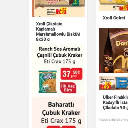
Luppo 182 g
Eti Crax 175
Çikolata & Bisküvi & Kuruyemiş
Çikolata & Bisküvi & Kur
Xroll Gofret
Xroll Çikolata
Kaplamalı
Çikolata & Bisküvi & Kur
Marshmallowlu Bisküvi
8x30 g
Çikolata & Bisküvi & Kuruyemiş
Ülker Fındıklı
Kadayıflı İst
Ranch Sos Aromalı
Çikolata 93 
Çeşnili Çubuk Kraker
Eti Crax 175 g
Çikolata & Bisküvi & Kur
Ülker Dankek
Çikolata & Bisküvi & Kuruyemiş