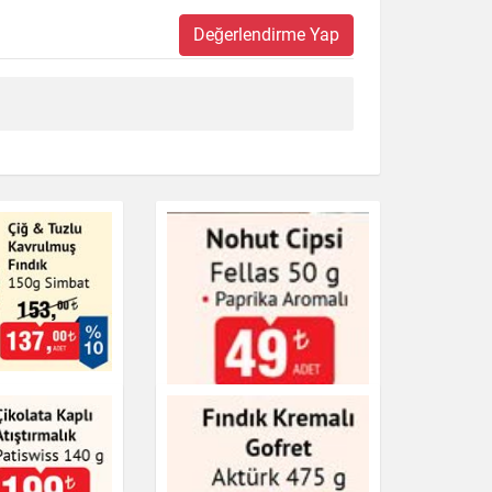
Değerlendirme Yap
lu Kavrulmuş
0g Simbat
& Kuruyemiş