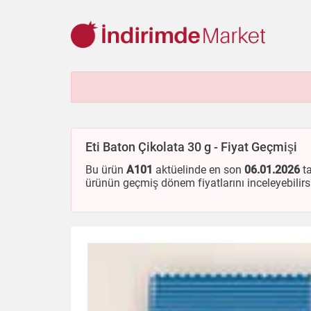
Aksesuar
Ayakkabı
Baharat
Bahçe
Bakliyat
Be
Cep Telefonu
Çikolata & Bisküvi & Kuruyemiş
Dondurma
Eti Baton Çikolata 30 g - Fiyat Geçmişi
Ev & Dekorasyon
Evcil Hayvan
Gezi & Seyahat
Giyim
Kırtasiye
Kişisel Bakım
Kitap & Dergi
Konserve
Küç
Bu ürün
A101
aktüelinde en son
06.01.2026
ta
ürünün geçmiş dönem fiyatlarını inceleyebilirs
Otomobil
Oyuncak
Sağlık
Süt Ürünleri & Kahvaltılık