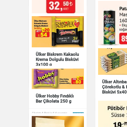
Çikolatalı Mu
Çikolata & Bisküvi & Kur
Ülker Biskrem Kakaolu
Patates Cips
Krema Dolgulu Bisküvi
Potato 160 
Baharatlı Çubuk Kraker
3x100 g
Eti Crax 175 g
Çikolata & Bisküvi & Kur
Çikolata & Bisküvi & Kuruyemiş
Çikolata & Bisküvi & Kuruyemiş
Ülker Altınb
Çörekotlu & 
Bisküvi 5x40
Ülker Hobby Fındıklı
Bar Çikolata 250 g
Çikolata & Bisküvi & Kur
Çikolata & Bisküvi & Kuruyemiş