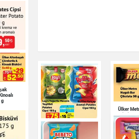
ffin 135 g
uyemiş
i Master
g
uyemiş
aşak
Kinoalı
 g
Ülker Met
Çikolata 
uyemiş
Lay's Yoğurtlu Mevsim
Çikolata & Bisküvi 
Yeşillikli Patates Cipsi
193 g