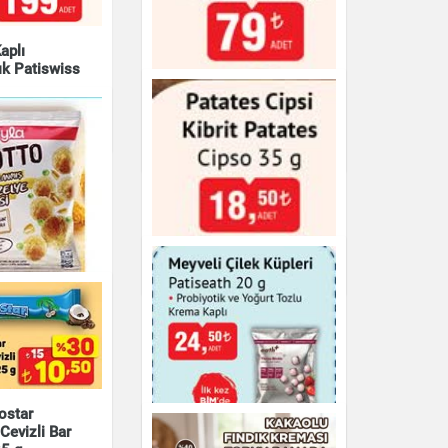
aplı
ık Patiswiss
Nohut Cipsi Fellas 50
g - Paprika Aromalı
& Kuruyemiş
Çikolata & Bisküvi & Kuruyemiş
Fındık Kremalı Gofret
Aktürk 475 g
Çikolata & Bisküvi & Kuruyemiş
Cipso Kibrit Patates 35
to Süt Mısır
g
rınlanmış
ostar
ipsi 55 g
Cevizli Bar
Çikolata & Bisküvi & Kuruyemiş