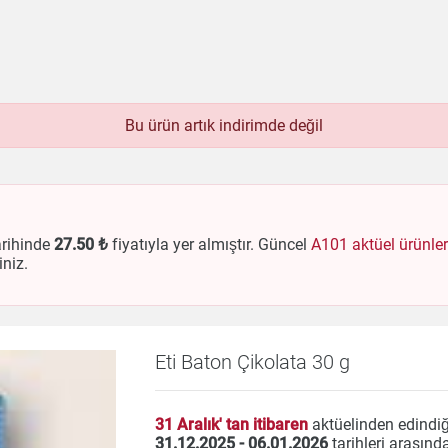
Bu ürün artık indirimde değil
bek
Beyaz Eşya
Çay & Kahve & Şeker
Bim
Dondurulmuş Ürünler
Elektronik
Et & Balık
Hazır Soslar
Hazır Yemekler
Hobi
İçecekler
ük Ev Aletleri
Meyve & Sebze
Mutfak Ürünleri
rihinde
27
.50 ₺
fiyatıyla yer almıştır. Güncel
A101 aktüel ürünler
iniz.
Temizlik
Un & Şeker & Yağ
Yapı & Teknik
Eti Baton Çikolata 30 g
31 Aralık' tan itibaren
aktüelinden edindiğ
31.12.2025 - 06.01.2026
tarihleri arasınd