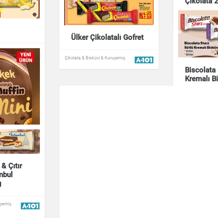
Çikolata 
Fındık 150g Simbat
 g
Çikolata & Bisküvi 
Çikolata & Bisküvi 
Çikolata & Bisküvi & Kuruyemiş
uyemiş
Ülker Çikolatalı Gofret
uyemiş
Çikolata & Bisküvi & Kuruyemiş
Biscolata 
Kremalı B
Çikolata & Bisküvi 
 & Çıtır
anbul
g
uyemiş
 Mini