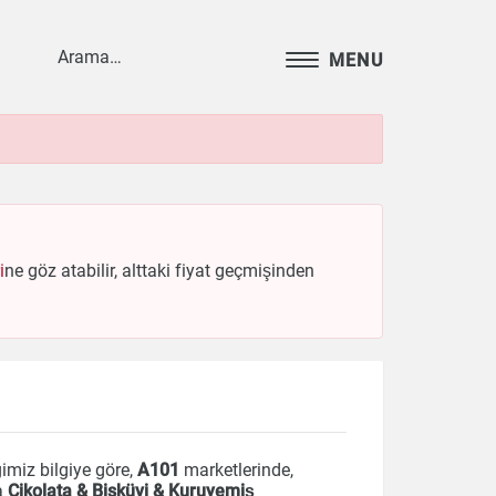
MENU
i
ne göz atabilir, alttaki fiyat geçmişinden
imiz bilgiye göre,
A101
marketlerinde,
a
Çikolata & Bisküvi & Kuruyemiş