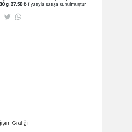
 30 g
,
27
.50 ₺
fiyatıyla satışa sunulmuştur.
işim Grafiği