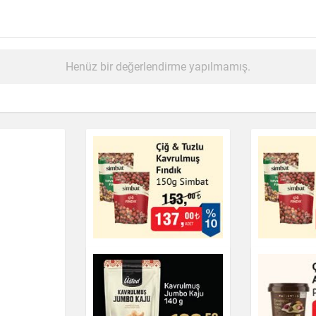
Henüz bir değerlendirme yapılmamış.
Simbat Çiğ & Tuzlu
Çiğ & Tuz
Kavrulmuş Fındık 150g
Fındık 15
Çikolata & Bisküvi & Kuruyemiş
Çikolata & Bisküvi 