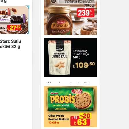
25 g
Meyveli Çilek Küpleri
& Kuruyemiş
Patiseath 20 g
& Kuruyemiş
Çikolata & Bisküvi & Kuruyemiş
Starz Sütlü
isküvi 82 g
Torku Banada Kakaolu
Fındık Kreması 370 g
& Kuruyemiş
Çikolata & Bisküvi & Kuruyemiş
Kavrulmuş Jumbo Kaju
140 g
Çikolata & Bisküvi & Kuruyemiş