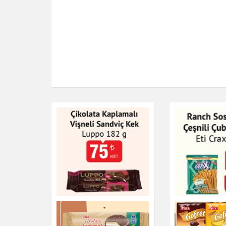
Çikolata Kaplamalı
Ranch Sos A
Vişneli Sandviç Kek
Çeşnili Çubu