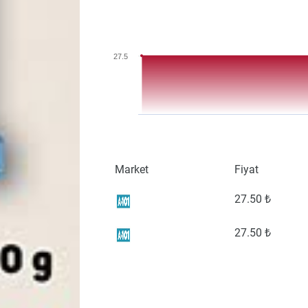
27.5
Market
Fiyat
27
.50 ₺
27
.50 ₺