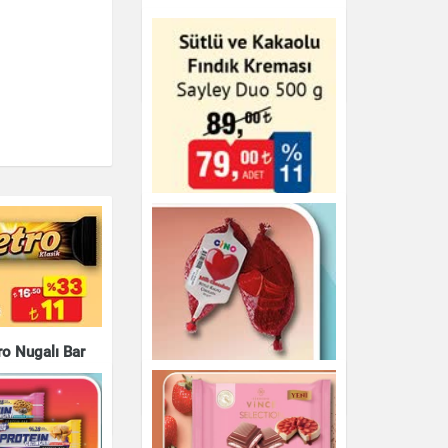
Ülker Probis Kremalı
Bisküvi
Çikolata & Bisküvi & Kuruyemiş
Sütlü ve Kakaolu Fındık
Kreması Sayley Duo
500 g
ro Nugalı Bar
36 g
Çikolata & Bisküvi & Kuruyemiş
& Kuruyemiş