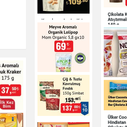
Çikolata K
Atıştırmal
Kavrulmuş Jumbo Kaju
140 g
140 g
Çikolata & Bisküvi 
Çikolata & Bisküvi & Kuruyemiş
Meyve Aromalı Organik
Lolipop Mom Organic
5,8 g x10
Çikolata & Bisküvi & Kuruyemiş
Yayla Not
Çeşnili Fı
Ülker Coc
Bezelye C
romalı
Hindistan 
Çiğ & Tuzlu Kavrulmuş
k Kraker