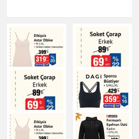
Dikişsiz Astar Elbise
Giyim
Soket Çorap Erkek
DAGİ Sporcu Büstiyer
Giyim
Giyim