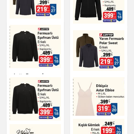
Slip Kadın
Giyim
Soket Çorap Erkek
Yarım Fermuarlı
Fermuarlı Eşofman
Polar Sweat Erkek
Üstü Kadın
Giyim
Giyim
Giyim
Lotto Fermuarlı
Yarım Fermuarlı
Eşofman Üstü Erkek
Polar Sweat
Kapüşonlu
Giyim
Giyim
Fermuarlı Eşofman
Dikişsiz Astar Elbise
Üstü Erkek