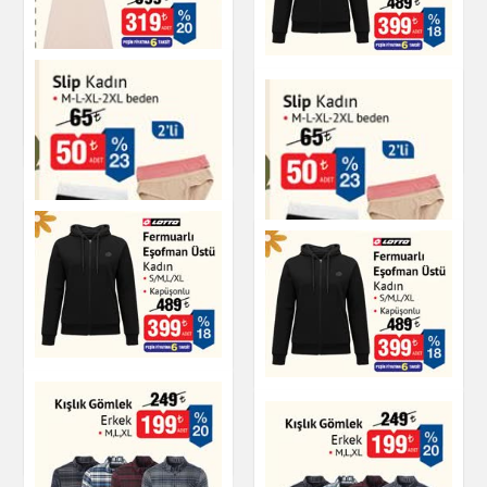
Soket Çorap Erkek
Fermuarlı Eşofman
Dikişsiz Astar Elbise
Üstü Kadın
Giyim
Giyim
Giyim
Slip Kadın
Slip Kadın
Giyim
Giyim
Fermuarlı Eşofman
Üstü Kadın
Fermuarlı Eşofman
Üstü Kadın
Giyim
Giyim