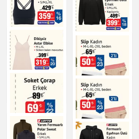
DAGI Sporcu Büstiyer
Fermuarlı Eşofman
Üstü Erkek
Giyim
Giyim
Dikişsiz Astar Elbise
Giyim
Slip Kadın
Giyim