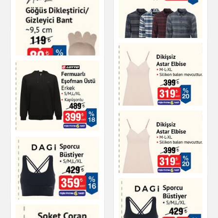
Giyim
Giyim
Kışlık Gömlek Erkek
Göğüs Dikleştirici
Gizleyici Bant
Giyim
Giyim
Dikişsiz Astar Elbise
Fermuarlı Eşofman
Giyim
Üstü Erkek
Giyim
Dikişsiz Astar Elbise
DAGI Sporcu Büstiyer
Giyim