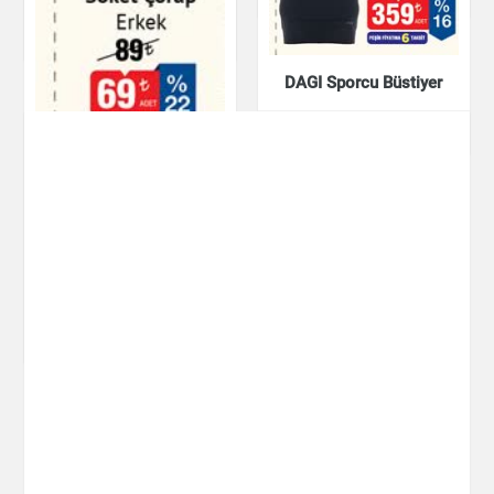
Giyim
DAGI Sporcu Büstiyer
Giyim
Soket Çorap Erkek
Giyim