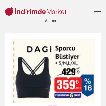
Aksesuar
Ayakkabı
Baharat
Bahçe
Bakliyat
Bebek
Beyaz Eşya
Çay & Kahve & Şeker
Cep Telefonu
Çikolata & Bisküvi & Kuruyemiş
Dondurma
Dondurulmuş Ürünler
Elektronik
Et & Balık
Ev & Dekorasyon
Evcil Hayvan
Gezi & Seyahat
Giyim
Hazır Soslar
Hazır Yemekler
Hobi
İçecekler
Kırtasiye
Kişisel Bakım
Kitap & Dergi
Konserve
Küçük Ev Aletleri
Meyve & Sebze
Mutfak Ürünleri
Otomobil
Oyuncak
Sağlık
Süt Ürünleri & Kahvaltılık
Temizlik
Un & Şeker & Yağ
Yapı & Teknik