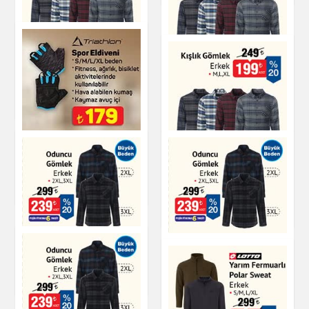
Kışlık Gömlek
Kışlık Gömlek
Giyim
Giyim
Triathlon Spor
Eldiveni
Kışlık Gömlek
Giyim
Giyim
Oduncu Gömlek
Oduncu Gömlek
Erkek
Giyim
Giyim