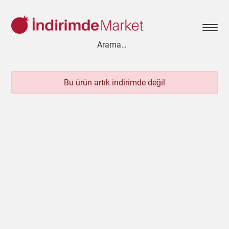
Bu ürün artık indirimde değil
Aksesuar
Ayakkabı
Baharat
Bahçe
Bakliyat
Bebek
Beyaz Eşya
Çay & Kahve & Şeker
Cep Telefonu
Çikolata & Bisküvi & Kuruyemiş
Dondurma
Dondurulmuş Ürünler
Elektronik
Et & Balık
Ev & Dekorasyon
Evcil Hayvan
Gezi & Seyahat
Giyim
Hazır Soslar
Hazır Yemekler
Hobi
İçecekler
Kırtasiye
Kişisel Bakım
Kitap & Dergi
Konserve
Küçük Ev Aletleri
Meyve & Sebze
Mutfak Ürünleri
Otomobil
Oyuncak
Sağlık
Süt Ürünleri & Kahvaltılık
Temizlik
Un & Şeker & Yağ
Yapı & Teknik