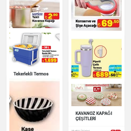
Kabı
Buzluk Termos 60,5
L
Mutfak Ürünleri
Mutfak Ürünleri
Sarten Tekli Kavanoz
Konserve ve Şişe
Kapağı
Açacağı
Mutfak Ürünleri
Mutfak Ürünleri
Tekerlekli Termos
Buzluk 38 L
Pipetli Çelik Termos
1200 ml
Mutfak Ürünleri
Mutfak Ürünleri
KAVANOZ KAPAĞI
ÇEŞİTLERİ
Mutfak Ürünleri