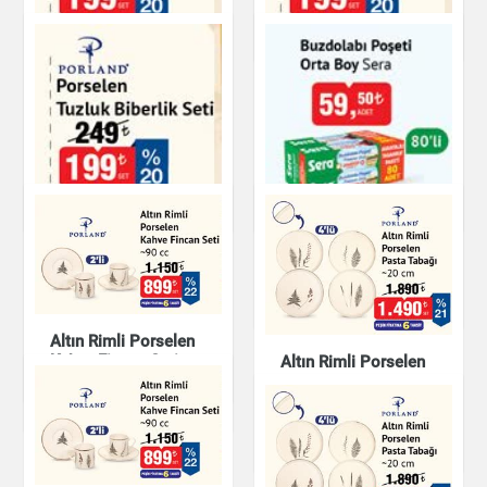
Mutfak Ürünleri
Porland Porselen 2'li
Porland Porselen
Tuzluk Biberlik Seti
Tuzluk Biberlik Seti
Mutfak Ürünleri
Mutfak Ürünleri
Sera Buzdolabı
Poşeti Orta Boy
Mutfak Ürünleri
Porland Porselen
Tuzluk Biberlik Seti
Altın Rimli Porselen
Kahve Fincan Seti
Altın Rimli Porselen
Pasta Tabağı - 20
Mutfak Ürünleri
cm
Mutfak Ürünleri
Mutfak Ürünleri