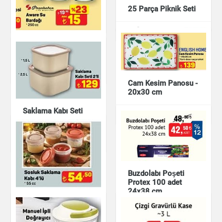
Soyacak Seti
25 Parça Piknik Seti
Mutfak Ürünleri
Mutfak Ürünleri
Mutfak Ürünleri
Aware Su Bardağı
250 cc
Mutfak Ürünleri
Cam Kesim Panosu -
20x30 cm
Saklama Kabı Seti
Mutfak Ürünleri
2'li
Mutfak Ürünleri
Buzdolabı Poşeti
Protex 100 adet
24x38 cm
Sosluk Saklama Kabı
4'lü
Mutfak Ürünleri