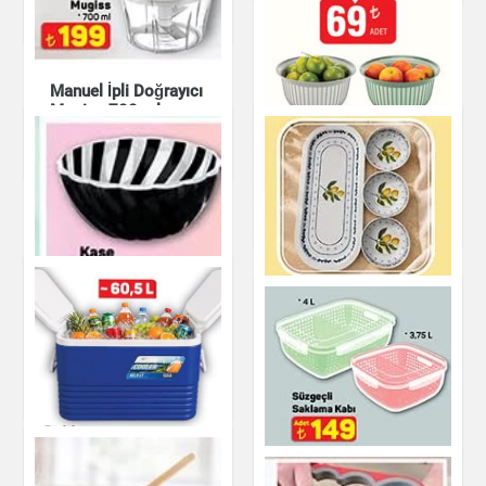
Mutfak Ürünleri
Manuel İpli Doğrayıcı
Mugiss 700 ml
Çizgi Gravürlü Kase
Mutfak Ürünleri
~3 L
Mutfak Ürünleri
Kase 3,5 L
Metal Çerezlik ve
Sunumluk Tepsi
Mutfak Ürünleri
Mutfak Ürünleri
Süzgeçli Saklama