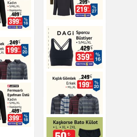
Slip Kadın
mlek
Giyim
Yarım Fermuarlı Polar
Sweat
 Eşofman
n
Giyim
DAGİ Sporcu Büstiyer
Giyim
mlek
 Eşofman