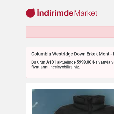
Aksesuar
Ayakkabı
Baharat
Bahçe
Bakliyat
Be
Cep Telefonu
Çikolata & Bisküvi & Kuruyemiş
Dondurma
Columbia Westridge Down Erkek Mont - 
Ev & Dekorasyon
Evcil Hayvan
Gezi & Seyahat
Giyim
Kırtasiye
Kişisel Bakım
Kitap & Dergi
Konserve
Küç
Bu ürün
A101
aktüelinde
5999
.00 ₺
fiyatıyla y
fiyatlarını inceleyebilirsiniz.
Otomobil
Oyuncak
Sağlık
Süt Ürünleri & Kahvaltılık