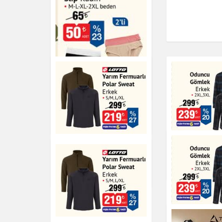
Soket Çorap Erkek
Giyim
Slip Kadın
Giyim
Yarım Fermuarlı Polar
Oduncu Göm
Sweat
Giyim
Giyim
Oduncu Göml