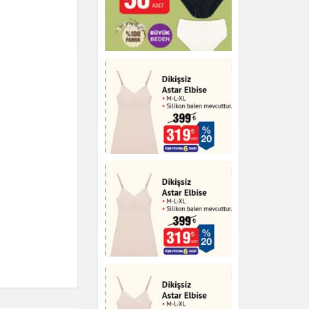
Kışlık Gömlek
n
Giyim
Kaşkorse Bato Külot
Giyim
Dikişsiz Astar Elbise
Giyim
Dikişsiz Astar Elbise