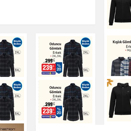
Kışlık Gö
Giyim
Fermuarlı
Üstü Kadı
Giyim
lek
Oduncu Gömlek Erkek
Kışlık Gö
Giyim
Giyim
Fermuarlı
ek Erkek
Oduncu Gömlek