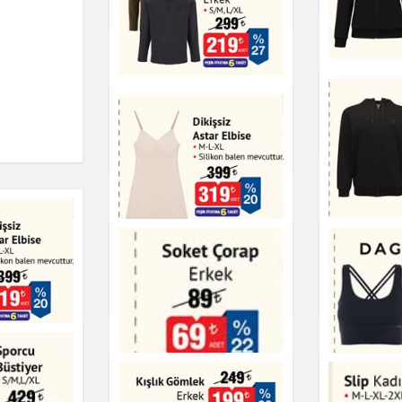
Giyim
Fermuarlı
Üstü Kadı
Yarım Fermuarlı Polar
Sweat
Giyim
Giyim
Fermuarlı
Üstü Erke
Dikişsiz Astar Elbise
Giyim
Giyim
r Elbise
DAGI Spor