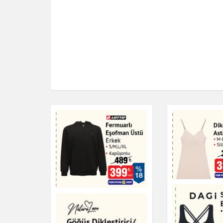
Fermuarlı Eşofman
Dikişsiz Asta
Üstü Erkek
Giyim