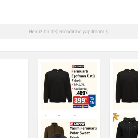
Henüz bir değerlendirme yapılmamış.
Lotto Fermuarlı
Fermuarlı
Eşofman Üstü Erkek
Üstü Erke
Kapüşonlu
Giyim