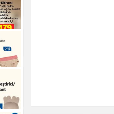
Üstü Kadı
Giyim
Giyim
r Eldiveni