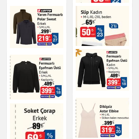
Giyim
Yarım Fermuarlı
Polar Sweat
Giyim
Soket Çorap Erkek
Yarım Fermuarlı
Polar Sweat Erkek
Giyim
Slip Kadın
Giyim
Giyim
Fermuarlı Eşofman
Üstü Kadın
Fermuarlı Eşofman
Üstü Erkek
Giyim
Giyim