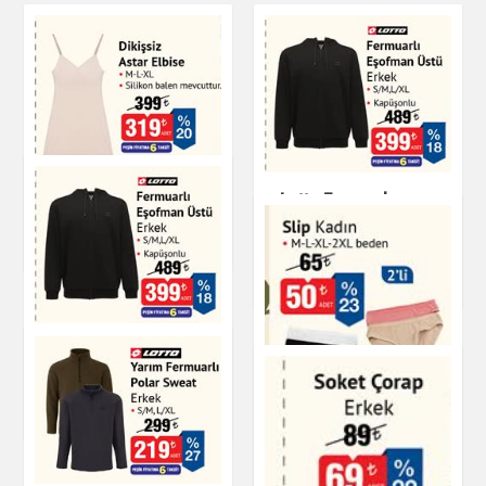
Lotto Fermuarlı
Dikişsiz Astar Elbise
Eşofman Üstü Erkek
Kapüşonlu
Giyim
Giyim
Fermuarlı Eşofman
Üstü Erkek
Giyim
Slip Kadın