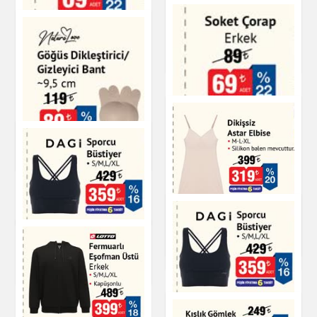
Dikişsiz Astar Elbise
Giyim
Soket Çorap Erkek
Giyim
Göğüs Dikleştirici
Gizleyici Bant
Soket Çorap Erkek
Giyim
Dikişsiz Astar Elbise
DAGI Sporcu Büstiyer
Giyim
Giyim
Giyim
DAGI Sporcu Büstiyer