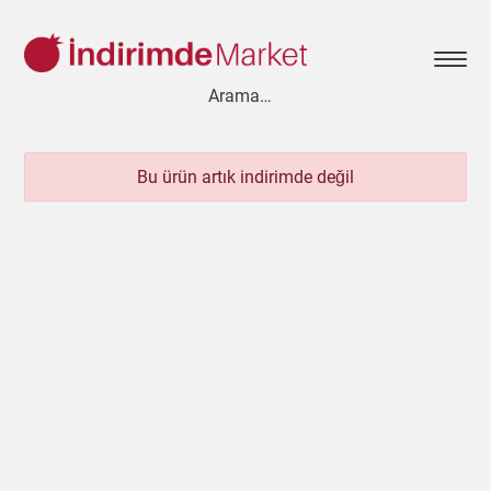
Bu ürün artık indirimde değil
Aksesuar
Ayakkabı
Baharat
Bahçe
Bakliyat
Bebek
Beyaz Eşya
Çay & Kahve & Şeker
Cep Telefonu
Çikolata & Bisküvi & Kuruyemiş
Dondurma
Dondurulmuş Ürünler
Elektronik
Et & Balık
Ev & Dekorasyon
Evcil Hayvan
Gezi & Seyahat
Giyim
Hazır Soslar
Hazır Yemekler
Hobi
İçecekler
Kırtasiye
Kişisel Bakım
Kitap & Dergi
Konserve
Küçük Ev Aletleri
Meyve & Sebze
Mutfak Ürünleri
Otomobil
Oyuncak
Sağlık
Süt Ürünleri & Kahvaltılık
Temizlik
Un & Şeker & Yağ
Yapı & Teknik