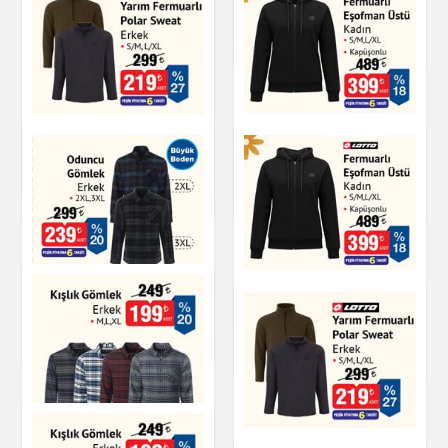
Erkek
Giyim
Soket Çorap Erkek
Fermuarlı Eşofman
Yarım Fermuarlı
Üstü Kadın
Polar Sweat
Giyim
Giyim
Giyim
Fermuarlı Eşofman
Oduncu Gömlek
Üstü Kadın
Giyim
Giyim