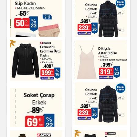
DAGİ Sporcu Büstiyer
Giyim
Slip Kadın
Giyim
Oduncu Gömlek
Giyim
Slip Kadın
Giyim
Fermuarlı Eşofman
Dikişsiz Astar Elbise
Üstü Kadın
Giyim
Giyim
Oduncu Gömlek