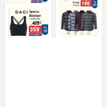
Giyim
Fermuarlı Eşofman
Üstü Erkek
Giyim
Kışlık Gömlek Erkek
DAGI Sporcu Büstiyer
Giyim
Giyim