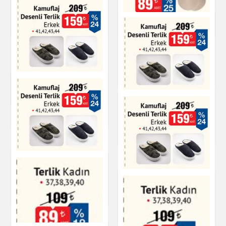
Terlik Kadın
Terlik Kadın
Ayakkabı
Ayakkabı
NaturaLove Göğüs
Dikleştirici/Gizleyici
Bant
Terlik Kadın
Kişisel Bakım
Kamuflaj Desenli
Terlik Erkek
Ayakkabı
Kamuflaj Desenli
Terlik Erkek
Ayakkabı
Ayakkabı
Kamuflaj Desenli
Terlik Erkek
Kamuflaj Desenli
Terlik Erkek
Ayakkabı
Ayakkabı