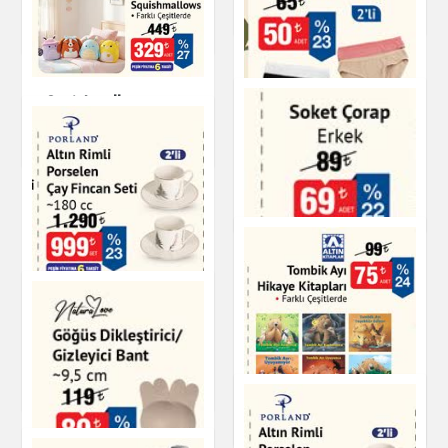
Giyim
Giyim
Squishmallows
Oyuncak
Slip Kadın
Giyim
Altın Rimli Porselen
Çay Fincan Seti 180
cc
Soket Çorap Erkek
Çay & Kahve & Şeker
Tombik Ayı Hikaye
Giyim
Kitapları