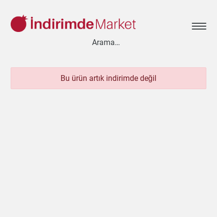
Bu ürün artık indirimde değil
Aksesuar
Ayakkabı
Baharat
Bahçe
Bakliyat
Bebek
Beyaz Eşya
Çay & Kahve & Şeker
Cep Telefonu
Çikolata & Bisküvi & Kuruyemiş
Dondurma
Dondurulmuş Ürünler
Elektronik
Et & Balık
Ev & Dekorasyon
Evcil Hayvan
Gezi & Seyahat
Giyim
Hazır Soslar
Hazır Yemekler
Hobi
İçecekler
Kırtasiye
Kişisel Bakım
Kitap & Dergi
Konserve
Küçük Ev Aletleri
Meyve & Sebze
Mutfak Ürünleri
Otomobil
Oyuncak
Sağlık
Süt Ürünleri & Kahvaltılık
Temizlik
Un & Şeker & Yağ
Yapı & Teknik