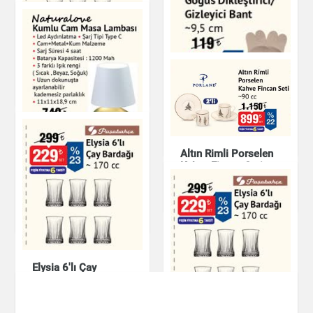
Çay Fincan Seti
Çay & Kahve & Şeker
Elysia 6'lı Çay
Bardağı - 170 cc
Çay & Kahve & Şeker
Gözleme
Hazır Yemekler
Altın Rimli Porselen
Kahve Fincan Seti
Kumlu Cam Masa
Lambası
Mutfak Ürünleri
Ev & Dekorasyon
Elysia 6'lı Çay
Bardağı - 170 cc
Mutfak Ürünleri