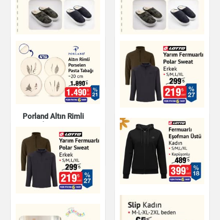
Kamuflaj Desenli
Kamuflaj Desenli
Terlik Erkek
Erkek Terlik
Ayakkabı
Ayakkabı
Porland Altın Rimli
Yarım Fermuarlı
Porselen Pasta
Polar Sweat
Tabağı 20 cm
Giyim
Mutfak Ürünleri
Fermuarlı Eşofman
Üstü Kadın
Yarım Fermuarlı
Polar Sweat Erkek