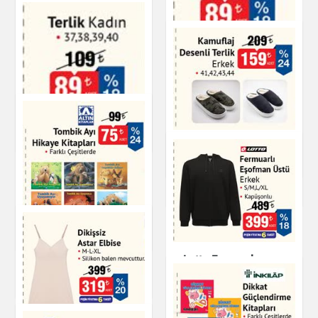
Terlik Kadın
Terlik Kadın
Ayakkabı
Kamuflaj Desenli
Erkek Terlik
Ayakkabı
Ayakkabı
Terlik Kadın
Ayakkabı
Tombik Ayı Hikaye
Kitapları
Lotto Fermuarlı
Eşofman Üstü Erkek
Kitap & Dergi
Kapüşonlu
Giyim