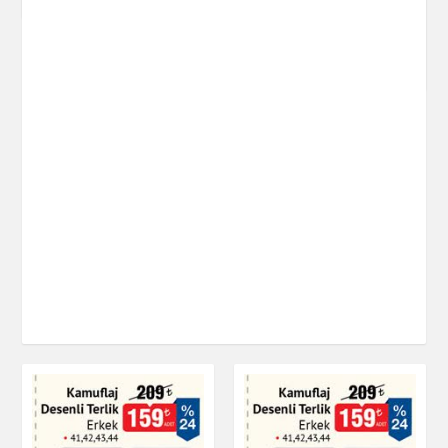
Elysia 6'lı Çay
Bardağı - 170 cc
Çay & Kahve & Şeker