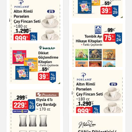
Dikişsiz Astar Elbise
Giyim
İnkılap Dikkat
Güçlendirme Kitapları
Kitap & Dergi
Altın Rimli Porselen
Çay Fincan Seti
Mutfak Ürünleri
Tombik Ayı Hikaye
Kitapları
Dikkat Güçlendirme
Kitapları
Kitap & Dergi
Kitap & Dergi
Altın Rimli Porselen