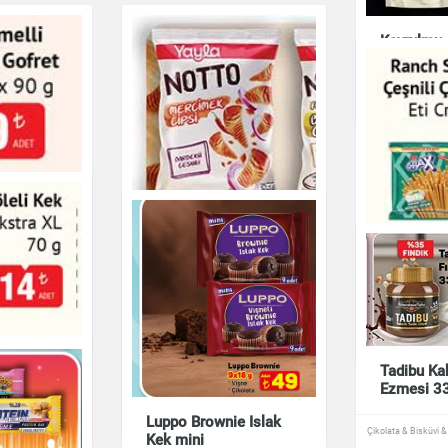
Kavrulmu
140 g
Çikolata & Bisküvi 
Ranch Sos
fle Gofret
Çeşnili Ç
Eti Crax 
uyemiş
Yayla Notto Barbekü
Çikolata & Bisküvi 
Çeşnili Mercimek Cipsi
li Kek
Tadibu Ka
55 g
a XL 70 g
Ezmesi 3
Çikolata & Bisküvi & Kuruyemiş
Luppo Brownie Islak
uyemiş
Çikolata & Bisküvi 
Kek mini