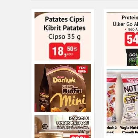
Ülker Go Ah
Protein Cips
Aromalı 55 g
Cipso Kibrit Patates 35
g
Çikolata & Bisküvi & Kur
Çikolata & Bisküvi & Kuruyemiş