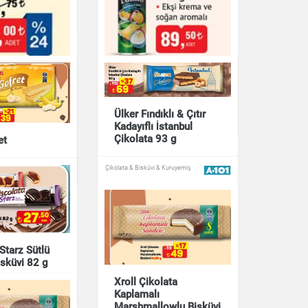
& Kuruyemiş
Patates Cipsi Master
Potato 160 g
Ülker Fındıklı & Çıtır
Çikolata & Bisküvi & Kuruyemiş
Kadayıflı İstanbul
isküvi Süsse
Çikolata 93 g
et
Çikolata & Bisküvi & Kuruyemiş
& Kuruyemiş
& Kuruyemiş
Starz Sütlü
isküvi 82 g
Xroll Çikolata
Kaplamalı
& Kuruyemiş
Marshmallowlu Bisküvi