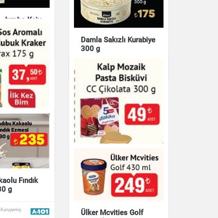
ş Jumbo Kaju
Sütlü ve Kakaolu Fındık
Kreması Sayley Duo
Damla Sakızlı Kurabiye
500 g
300 g
& Kuruyemiş
Çikolata & Bisküvi & Kuruyemiş
Çikolata & Bisküvi & Kuruyemiş
 Aromalı
ubuk Kraker
175 g
Kalp Mozaik Pasta
& Kuruyemiş
Bisküvi CC Çikolata
kaolu Fındık
300 g
30 g
Çikolata & Bisküvi & Kuruyemiş
& Kuruyemiş
Ülker Mcvities Golf