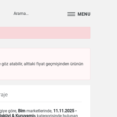
MENU
 göz atabilir, alttaki fiyat geçmişinden ürünün
raje
giye göre,
Bim
marketlerinde,
11.11.2025 -
Bisküvi & Kuruyemiş
kategorisinde bulunan