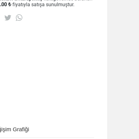
.00 ₺
fiyatıyla satışa sunulmuştur.
işim Grafiği