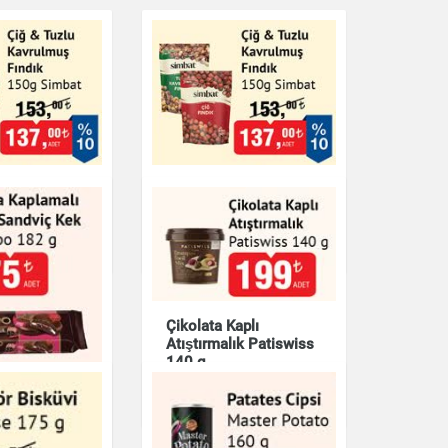
lu Kavrulmuş
Çiğ & Tuzlu Kavrulmuş
0g Simbat
Fındık 150g Simbat
& Kuruyemiş
Çikolata & Bisküvi & Kuruyemiş
Çikolata Kaplı
Atıştırmalık Patiswiss
140 g
Kaplamalı
Çikolata & Bisküvi & Kuruyemiş
andviç Kek
2 g