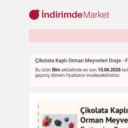
Aksesuar
Ayakkabı
Baharat
Bahçe
Bakliyat
Be
Cep Telefonu
Çikolata & Bisküvi & Kuruyemiş
Dondurma
Çikolata Kaplı Orman Meyveleri Draje - 
Ev & Dekorasyon
Gezi & Seyahat
Giyim
Hazır Soslar
Kişisel Bakım
Kitap & Dergi
Konserve
Küçük Ev Aletle
Bu ürün
Bim
aktüelinde en son
15.06.2026
tar
geçmiş dönem fiyatlarını inceleyebilirsiniz.
Oyuncak
Sağlık
Süt Ürünleri & Kahvaltılık
Temizlik