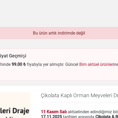
Bu ürün artık indirimde değil
bek
Beyaz Eşya
Çay & Kahve & Şeker
Bim
Dondurulmuş Ürünler
Elektronik
Et & Balık
Fiyat Geçmişi
Hazır Yemekler
Hobi
İçecekler
Kırtasiye
ri
Meyve & Sebze
Mutfak Ürünleri
Otomobil
ihinde
99
.00 ₺
fiyatıyla yer almıştır. Güncel
Bim aktüel ürünleri
ne
Un & Şeker & Yağ
Yapı & Teknik
Çikolata Kaplı Orman Meyveleri D
11 Kasım Salı
aktüelinden edindiğimiz bil
17.11.2025
tarihleri arasında
Çikolata & 