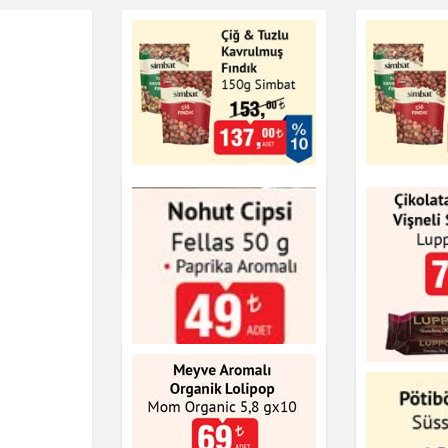
Simbat Çiğ & Tuzlu
Çiğ & Tuz
Kavrulmuş Fındık 150g
Fındık 15
Çikolata & Bisküvi & Kuruyemiş
Çikolata & Bisküvi 
Çikolata 
Vişneli S
Luppo 18