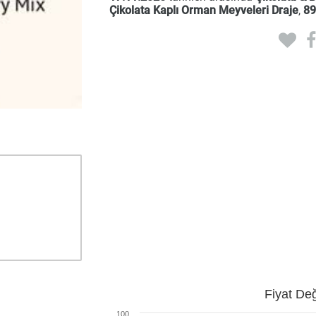
Çikolata Kaplı Orman Meyveleri Draje
,
89
Fiyat Değ
100