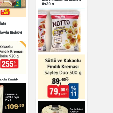
8x30 g
Çikolata & Bisküvi & Kuruyemiş
lata
owlu Bisküvi
& Kuruyemiş
aolu Fındık
Yayla Notto Süt Mısır
920 g
Çeşnili Fırınlanmış
Bezelye Cipsi 55 g
& Kuruyemiş
Çikolata & Bisküvi & Kuruyemiş