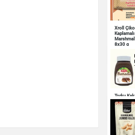
Şeker 150 g
Çikolata & Bisküvi & Kuruyemiş
Süt Mısır
lanmış
Xroll Çiko
i 55 g
Kaplamalı
Marshmall
8x30 g
uyemiş
Çikolata & Bisküvi 
Torku Kak
Kreması 
Çikolata & Bisküvi 