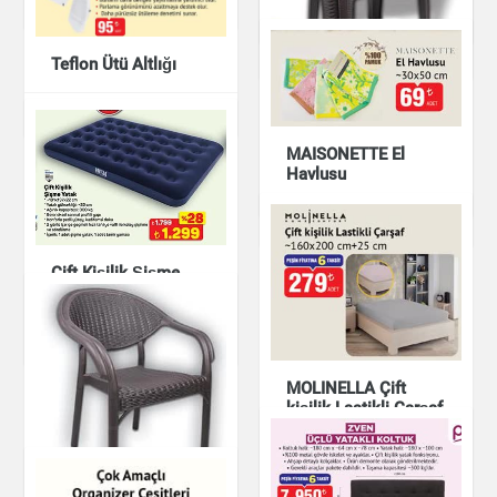
İki Katlı Modüler Raf
Ev & Dekorasyon
Ev & Dekorasyon
Ev & Dekorasyon
Teflon Ütü Altlığı
Ev & Dekorasyon
Golf Koltuk
MAISONETTE El
Havlusu
Ev & Dekorasyon
Ev & Dekorasyon
Çift Kişilik Şişme
Yatak
Ev & Dekorasyon
MOLINELLA Çift
kişilik Lastikli Çarşaf
~160x200 cm+25
cm
Ev & Dekorasyon