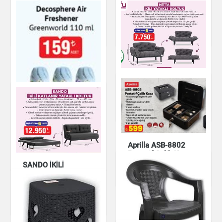
Tek Kişilik Battaniye
Tek Kişilik Battaniye
Ev & Dekorasyon
Ev & Dekorasyon
NITTA İKİLİ YATAKLI
KOLTUK
Ev & Dekorasyon
Decosphere Oda
Spreyi Greenworld
110 ml
Aprilla ASB-8802
Portatif Çelik Kasa
Ev & Dekorasyon
SANDO İKİLİ
KATLANIR YATAKLI
Ev & Dekorasyon
KOLTUK
Ev & Dekorasyon