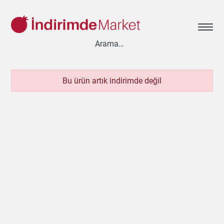
Bu ürün artık indirimde değil
Aksesuar
Ayakkabı
Baharat
Bahçe
Bakliyat
Bebek
Beyaz Eşya
Çay & Kahve & Şeker
Cep Telefonu
Çikolata & Bisküvi & Kuruyemiş
Dondurma
Dondurulmuş Ürünler
Elektronik
Et & Balık
Ev & Dekorasyon
Evcil Hayvan
Gezi & Seyahat
Giyim
Hazır Soslar
Hazır Yemekler
Hobi
İçecekler
Kırtasiye
Kişisel Bakım
Kitap & Dergi
Konserve
Küçük Ev Aletleri
Meyve & Sebze
Mutfak Ürünleri
Otomobil
Oyuncak
Sağlık
Süt Ürünleri & Kahvaltılık
Temizlik
Un & Şeker & Yağ
Yapı & Teknik