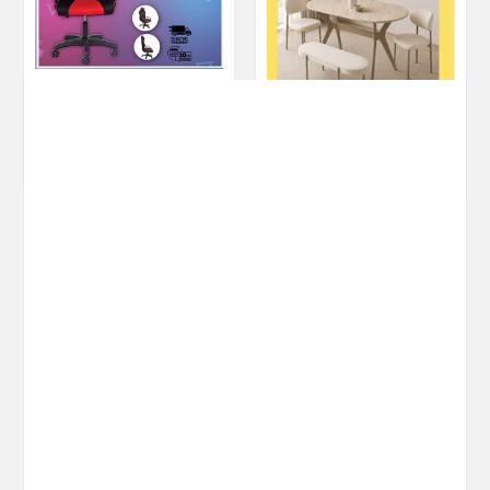
Asos Oyuncu
Koltuğu
BING MASA TAKIMI
Ev & Dekorasyon
Ev & Dekorasyon