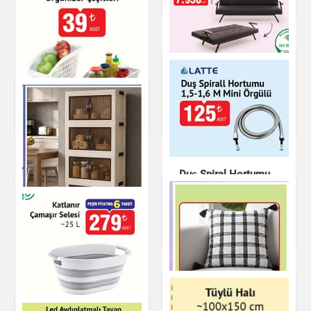
ZVEN ÜÇLÜ YATAKLI
Bambu Plastik
KOLTUK
Koltuk
Ev & Dekorasyon
Ev & Dekorasyon
Çok Amaçlı
Organizer Çeşitleri
Ev & Dekorasyon
Duş Spiral Hortumu
1,5-1,6 M Mini
Örgülü
Ev & Dekorasyon
4 Katlı Portatif Çok
Amaçlı Dolap
Ev & Dekorasyon