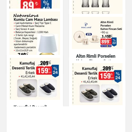
Çay & Kahve & Şeker
Mutfak Ürünleri
Elysia 6'lı Çay
Bardağı - 170 cc
Mutfak Ürünleri
Terlik Kadın
Altın Rimli Porselen
Kahve Fincan Seti
Ayakkabı
Mutfak Ürünleri
Kumlu Cam Masa
Lambası
Ev & Dekorasyon
Kamuflaj Desenli
Terlik Erkek
Kamuflaj Desenli
Terlik Erkek
Ayakkabı
Ayakkabı