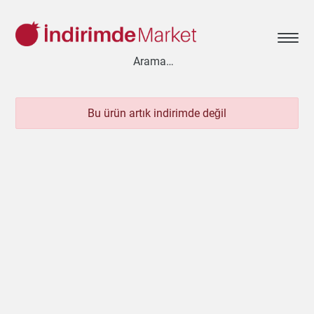
Bu ürün artık indirimde değil
Aksesuar
Ayakkabı
Baharat
Bahçe
Bakliyat
Bebek
Beyaz Eşya
Çay & Kahve & Şeker
Cep Telefonu
Çikolata & Bisküvi & Kuruyemiş
Dondurma
Dondurulmuş Ürünler
Elektronik
Et & Balık
Ev & Dekorasyon
Gezi & Seyahat
Giyim
Hazır Soslar
Hazır Yemekler
Hobi
İçecekler
Kırtasiye
Kişisel Bakım
Kitap & Dergi
Konserve
Küçük Ev Aletleri
Meyve & Sebze
Mutfak Ürünleri
Otomobil
Oyuncak
Sağlık
Süt Ürünleri & Kahvaltılık
Temizlik
Un & Şeker & Yağ
Yapı & Teknik