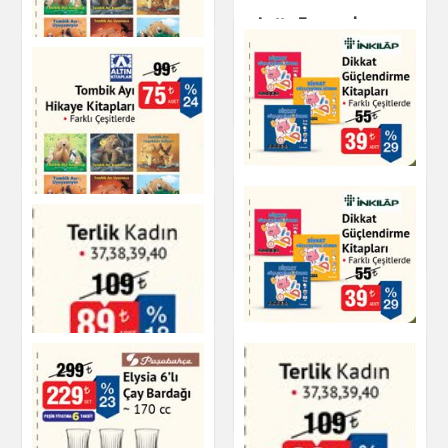
Kişisel Bakım
Lotto Fermuarlı
Eşofman Üstü Erkek
Kapüşonlu
Tombik Ayı Hikaye
Kitapları
Giyim
Kitap & Dergi
İnkılap Dikkat
Güçlendirme Kitapları
Tombik Ayı Hikaye
Kitap & Dergi
Kitapları
Kitap & Dergi
Dikkat Güçlendirme
Kitapları
Kitap & Dergi