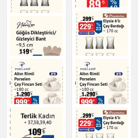
Terlik Kadın
Ayakkabı
Elysia 6'lı Çay
Bardağı - 170 cc
Çay & Kahve & Şeker
Terlik Kadın
Ayakkabı
Elysia 6'lı Çay
Gözleme
Bardağı - 170 cc
Hazır Yemekler
Çay & Kahve & Şeker
Altın Rimli Porselen
Altın Rimli Porselen
Çay Fincan Seti
Çay Fincan Seti