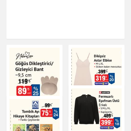
Dikişsiz Astar Elbise
NaturaLove Göğüs
Giyim
Dikleştirici/Gizleyici
Bant