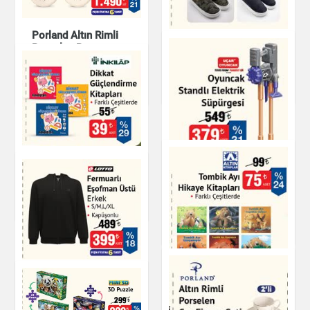
Porland Altın Rimli
Kamuflaj Desenli
Porselen Pasta
Terlik Erkek
Tabağı 20 cm
Ayakkabı
Mutfak Ürünleri
Dikkat Güçlendirme
Kitapları
Oyuncak Standlı
Elektrikli Süpürgesi
Kitap & Dergi
Oyuncak
Fermuarlı Eşofman
Tombik Ayı Hikaye
Üstü Erkek
Kitapları