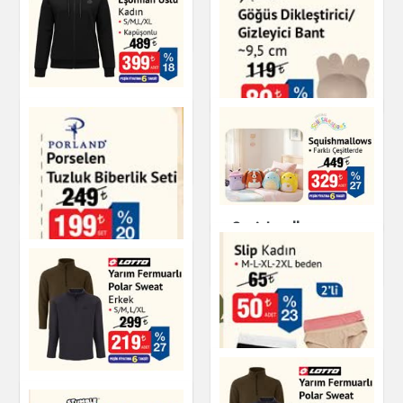
Ayakkabı
Naturalove Kumlu
Cam Masa Lambası
Ev & Dekorasyon
Fermuarlı Eşofman
Üstü Kadın
Göğüs Dikleştirici /
Giyim
Gizleyici Bant
Kişisel Bakım
Squishmallows
Oyuncak
Porland Porselen
Tuzluk Biberlik Seti
Yarım Fermuarlı
Mutfak Ürünleri