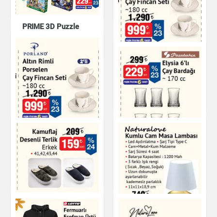
Giyim
Kitap & Dergi
PRIME 3D Puzzle
Oyuncak
Altın Rimli Porselen
Çay Fincan Seti 180
cc
Çay & Kahve & Şeker
Altın Rimli Porselen
Çay Fincan Seti 180
Elysia 6'lı Çay
cc
Bardağı - 170 cc
Çay & Kahve & Şeker
Çay & Kahve & Şeker
Kamuflaj Desenli
Erkek Terlik