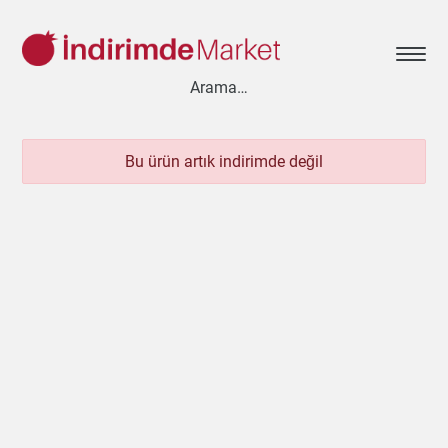
Bu ürün artık indirimde değil
Aksesuar
Ayakkabı
Baharat
Bahçe
Bakliyat
Bebek
Beyaz Eşya
Çay & Kahve & Şeker
Cep Telefonu
Çikolata & Bisküvi & Kuruyemiş
Dondurma
Dondurulmuş Ürünler
Elektronik
Et & Balık
Ev & Dekorasyon
Evcil Hayvan
Gezi & Seyahat
Giyim
Hazır Soslar
Hazır Yemekler
Hobi
İçecekler
Kırtasiye
Kişisel Bakım
Kitap & Dergi
Konserve
Küçük Ev Aletleri
Meyve & Sebze
Mutfak Ürünleri
Otomobil
Oyuncak
Sağlık
Süt Ürünleri & Kahvaltılık
Temizlik
Un & Şeker & Yağ
Yapı & Teknik