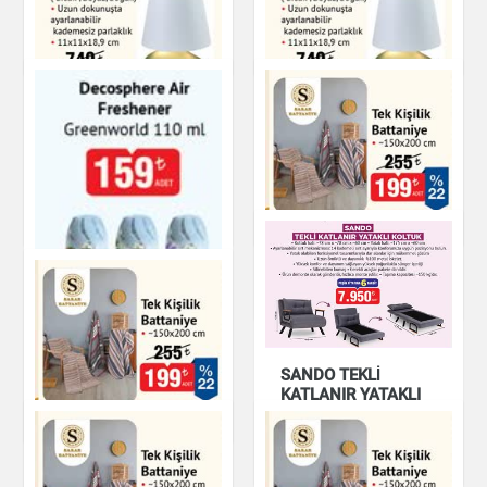
Lambası
Cam Masa Lambası
Ev & Dekorasyon
Ev & Dekorasyon
Naturalove Kumlu
Naturalove Kumlu
Cam Masa Lambası
Cam Masa Lambası
Ev & Dekorasyon
Ev & Dekorasyon
Tek Kişilik Battaniye
Ev & Dekorasyon
Decosphere Oda
Spreyi Greenworld
110 ml
SANDO TEKLİ
KATLANIR YATAKLI
KOLTUK
Ev & Dekorasyon
Tek Kişilik Battaniye
Ev & Dekorasyon
Ev & Dekorasyon