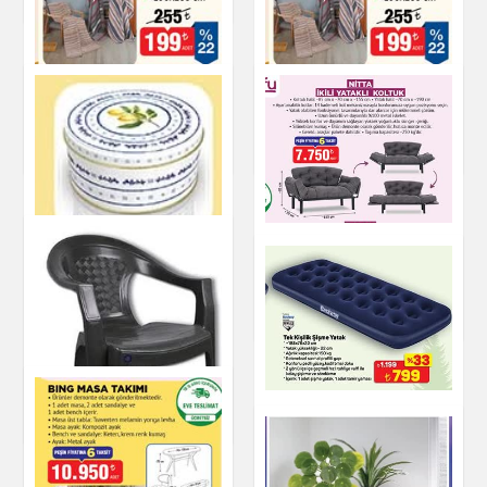
Tek Kişilik Battaniye
Tek Kişilik Battaniye
Ev & Dekorasyon
Ev & Dekorasyon
NITTA İKİLİ YATAKLI
KOLTUK
Ev & Dekorasyon
Yuvarlak Metal Kutu
Tek Kişilik Şişme
Ev & Dekorasyon
Yatak
Ev & Dekorasyon