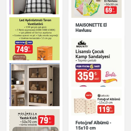
Ev & Dekorasyon
MAISONETTE El
Havlusu
King Plastik Koltuk
Ev & Dekorasyon
Ev & Dekorasyon
Natürel Kırlent Kılıfı
Led Aydınlatmalı
Ev & Dekorasyon
Tavan Vantilatörü
Ev & Dekorasyon
Fotoğraf Albümü -
15x10 cm