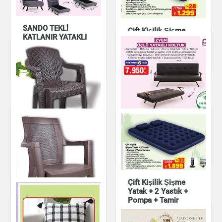
SANDO TEKLİ
Çift Kişilik Şişme
KATLANIR YATAKLI
Yatak
KOLTUK
Ev & Dekorasyon
Ev & Dekorasyon
ZVEN ÜÇLÜ YATAKLI
KOLTUK
Ev & Dekorasyon
Golf Koltuk
Çift Kişilik Şişme
Ev & Dekorasyon
Yatak + 2 Yastık +
Pompa + Tamir
Yaması