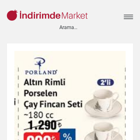
Aksesuar
Ayakkabı
Baharat
Bahçe
Bakliyat
Bebek
Beyaz Eşya
Çay & Kahve & Şeker
Cep Telefonu
Çikolata & Bisküvi & Kuruyemiş
Dondurma
Dondurulmuş Ürünler
Elektronik
Et & Balık
Ev & Dekorasyon
Evcil Hayvan
Gezi & Seyahat
Giyim
Hazır Soslar
Hazır Yemekler
Hobi
İçecekler
Kırtasiye
Kişisel Bakım
Kitap & Dergi
Konserve
Küçük Ev Aletleri
Meyve & Sebze
Mutfak Ürünleri
Otomobil
Oyuncak
Sağlık
Süt Ürünleri & Kahvaltılık
Temizlik
Un & Şeker & Yağ
Yapı & Teknik