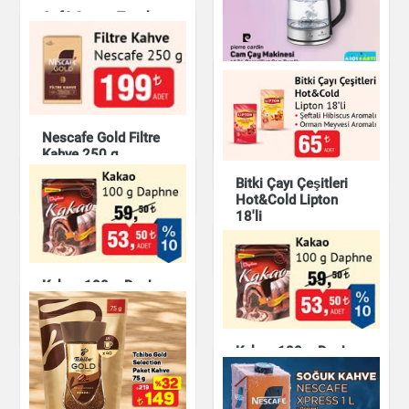
Café Crown Teneke
Kutu Türk Kahvesi
250 g
Türk Kahvesi
Abdullah Efendi 100
Çay & Kahve & Şeker
g
Pierre Cardin Cam
Çay Makinesi
Nescafe Gold Filtre
Çay & Kahve & Şeker
Kahve 250 g
Çay & Kahve & Şeker
Bitki Çayı Çeşitleri
Çay & Kahve & Şeker
Hot&Cold Lipton
18'li
Çay & Kahve & Şeker
Kakao 100 g Daphne
Çay & Kahve & Şeker
Kakao 100 g Daphne
Çay & Kahve & Şeker