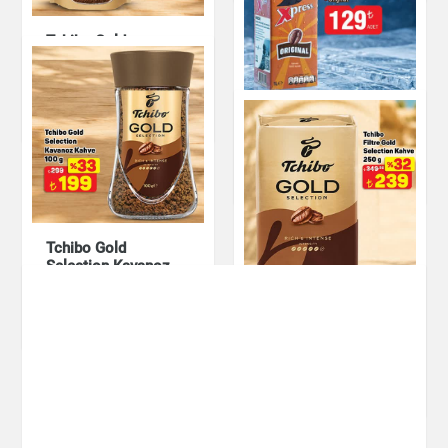
Tchibo Gold
Selection Paket
Kahve 75 g
NESCAFÉ XPRESS 1
Çay & Kahve & Şeker
L Original
Çay & Kahve & Şeker
Tchibo Gold
Selection Kavanoz
Kahve 100 g
Tchibo Filtre Gold
Çay & Kahve & Şeker
Selection Kahve 250
g
Çay & Kahve & Şeker