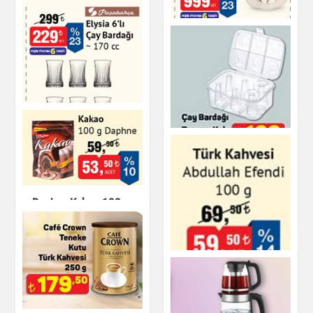
Elysia 6'lı Çay
Altın Rimli Porselen
Bardağı - 170 cc
Çay Fincan Seti 180
cc
Çay & Kahve & Şeker
Çay & Kahve & Şeker
Paşabahçe Elysia 6'lı
Çay Bardağı 170 cc
Çay Bardağı Taşıma
Kabı
Çay & Kahve & Şeker
Daphne Kakao 100 g
Çay & Kahve & Şeker
Çay & Kahve & Şeker