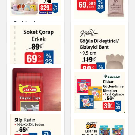
Squishmallows
Türk Kahvesi 100 g
Mehmet Efendi
Oyuncak
Çay & Kahve & Şeker
Göğüs Dikleştirici /
Gizleyici Bant
Kişisel Bakım
Soket Çorap Erkek
Dikkat Güçlendirme
Giyim
Kitapları