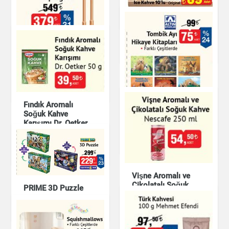
Mutfak Ürünleri
Nescafé Ice Kahve
10'lu
Çay & Kahve & Şeker
Oyuncak Standlı
Elektrikli Süpürgesi
Oyuncak
Fındık Aromalı
Tombik Ayı Hikaye
Soğuk Kahve
Kitapları
Karışımı Dr. Oetker
50 g
Kitap & Dergi
Çay & Kahve & Şeker
Vişne Aromalı ve
Çikolatalı Soğuk
PRIME 3D Puzzle
Kahve Nescafe 250
ml
Oyuncak
Çay & Kahve & Şeker