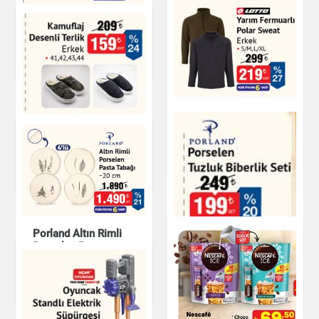
Fermuarlı Eşofman
Üstü Erkek
Oyuncak Standlı
Elektrikli Süpürgesi
Giyim
Oyuncak
Yarım Fermuarlı
Polar Sweat
Kamuflaj Desenli
Terlik Erkek
Giyim
Ayakkabı
Porland Altın Rimli
Porselen Pasta
Tabağı 20 cm
Mutfak Ürünleri
Porland Porselen
Tuzluk Biberlik Seti