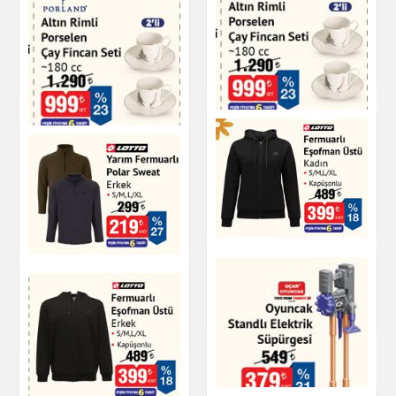
Altın Rimli Porselen
Elysia 6'lı Çay
Çay Fincan Seti 180
Bardağı - 170 cc
cc
Çay & Kahve & Şeker
Çay & Kahve & Şeker
Altın Rimli Porselen
Porland Altın Rimli
Çay Fincan Seti 180
Porselen Çay Fincan
cc
Seti
Çay & Kahve & Şeker
Çay & Kahve & Şeker
Fermuarlı Eşofman
Üstü Kadın
Yarım Fermuarlı
Polar Sweat Erkek
Giyim
Giyim